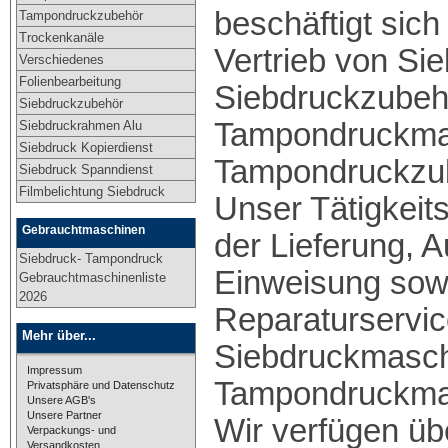
beschäftigt sich
Tampondruckzubehör
Trockenkanäle
Vertrieb von Si
Verschiedenes
Folienbearbeitung
Siebdruckzubeh
Siebdruckzubehör
Tampondruckma
Siebdruckrahmen Alu
Siebdruck Kopierdienst
Tampondruckzu
Siebdruck Spanndienst
Filmbelichtung Siebdruck
Unser Tätigkeits
Gebrauchtmaschinen
der Lieferung, A
Siebdruck- Tampondruck
Einweisung sow
Gebrauchtmaschinenliste
2026
Reparaturservic
Mehr über...
Siebdruckmasch
Impressum
Tampondruckma
Privatsphäre und Datenschutz
Unsere AGB's
Unsere Partner
Wir verfügen üb
Verpackungs- und
Versandkosten