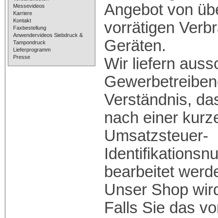
Angebot von übe
Messevideos
Karriere
Kontakt
vorrätigen Verb
Faxbestellung
Anwendervideos Siebdruck &
Geräten.
Tampondruck
Lieferprogramm
Presse
Wir liefern auss
Gewerbetreibend
Verständnis, das
nach einer kurz
Umsatzsteuer-
Identifikations
bearbeitet werd
Unser Shop wird 
Falls Sie das v