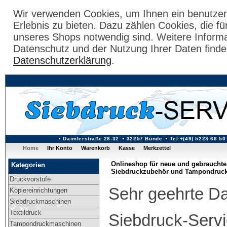
Wir verwenden Cookies, um Ihnen ein benutzer
Erlebnis zu bieten. Dazu zählen Cookies, die fü
unseres Shops notwendig sind. Weitere Inform
Datenschutz und der Nutzung Ihrer Daten finde
Datenschutzerklärung
.
Daimlerstraße 28-32
32257 Bünde
Tel:+(49) 5223 68 50
Home
Ihr Konto
Warenkorb
Kasse
Merkzettel
Onlineshop für neue und gebrauch
Kategorien
Siebdruckzubehör und Tampondruc
Druckvorstufe
Sehr geehrte D
Kopiereinrichtungen
Siebdruckmaschinen
Textildruck
Siebdruck-Serv
Tampondruckmaschinen