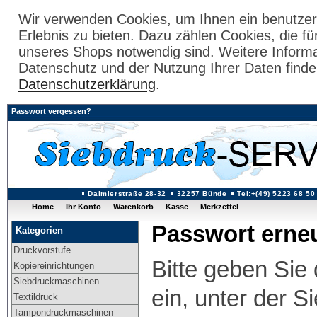
Wir verwenden Cookies, um Ihnen ein benutzer
Erlebnis zu bieten. Dazu zählen Cookies, die fü
unseres Shops notwendig sind. Weitere Inform
Datenschutz und der Nutzung Ihrer Daten finde
Datenschutzerklärung
.
Passwort vergessen?
Daimlerstraße 28-32
32257 Bünde
Tel:+(49) 5223 68 50
Home
Ihr Konto
Warenkorb
Kasse
Merkzettel
Passwort erne
Kategorien
Druckvorstufe
Bitte geben Sie
Kopiereinrichtungen
Siebdruckmaschinen
ein, unter der S
Textildruck
Tampondruckmaschinen