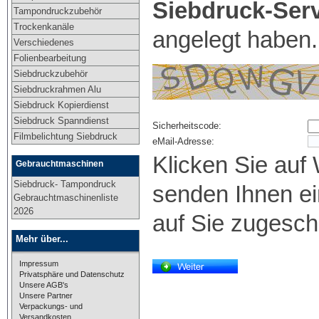
Siebdruck-Ser
Tampondruckzubehör
Trockenkanäle
angelegt haben.
Verschiedenes
Folienbearbeitung
Siebdruckzubehör
Siebdruckrahmen Alu
Siebdruck Kopierdienst
Siebdruck Spanndienst
Sicherheitscode:
Filmbelichtung Siebdruck
eMail-Adresse:
Klicken Sie auf 
Gebrauchtmaschinen
Siebdruck- Tampondruck
senden Ihnen ei
Gebrauchtmaschinenliste
2026
auf Sie zugesch
Mehr über...
Impressum
Privatsphäre und Datenschutz
Unsere AGB's
Unsere Partner
Verpackungs- und
Versandkosten