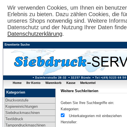
Wir verwenden Cookies, um Ihnen ein benutzer
Erlebnis zu bieten. Dazu zählen Cookies, die fü
unseres Shops notwendig sind. Weitere Inform
Datenschutz und der Nutzung Ihrer Daten finde
Datenschutzerklärung
.
Erweiterte Suche
Daimlerstraße 28-32
32257 Bünde
Tel:+(49) 5223 68 50
Home
Ihr Konto
Warenkorb
Kasse
Merkzettel
Weitere Suchkriterien
Kategorien
Druckvorstufe
Geben Sie Ihre Suchbegriffe ein:
Kopiereinrichtungen
Kategorien:
Siebdruckmaschinen
Unterkategorien mit einbeziehen
Textildruck
Hersteller:
Tampondruckmaschinen