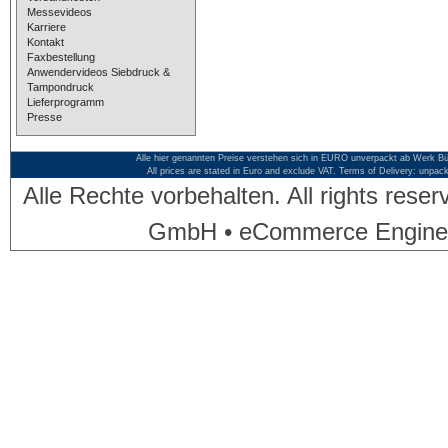
Messevideos
Karriere
Kontakt
Faxbestellung
Anwendervideos Siebdruck &
Tampondruck
Lieferprogramm
Presse
Alle hier genannten Preise verstehen sich in EURO unverpackt ab Werk Bü
All prices are stated in Euro and exclude VAT. Terms of Delivery: unpac
Alle Rechte vorbehalten. All rights res
GmbH • eCommerce Engine