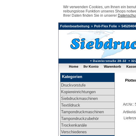
Wir verwenden Cookies, um Ihnen ein benutz
reibungslose Funktion unseres Shops notwe
Ihrer Daten finden Sie in unserer
Datenschut
»
»
Folienbearbeitung
Poli-Flex Folie
54520404
Daimlerstraße 28-32
32
Home
Ihr Konto
Warenkorb
Kasse
Kategorien
Plotte
Druckvorstufe
Kopiereinrichtungen
Siebdruckmaschinen
Art.Nr.
Textildruck
Tampondruckmaschinen
Artikel
Lieferze
Tampondruckzubehör
Trockenkanäle
Verschiedenes