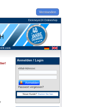
Verstanden
Eickmeyer24 Onlineshop
r24.com
Anmelden / Login
tbar!
eMail-Adresse:
Passwort vergessen?
Neuer Kunde?
Starten Sie hier.
r