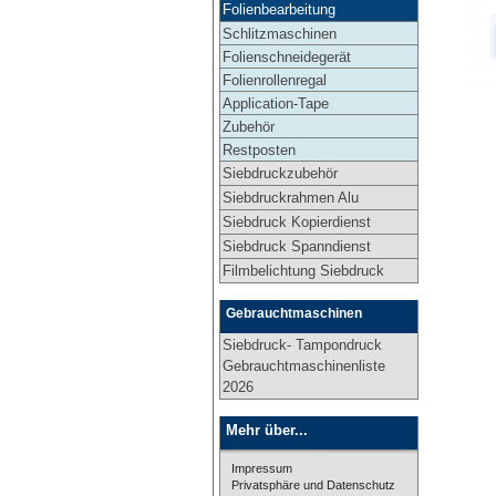
Folienbearbeitung
Schlitzmaschinen
Folienschneidegerät
Folienrollenregal
Application-Tape
Zubehör
Restposten
Siebdruckzubehör
Siebdruckrahmen Alu
Siebdruck Kopierdienst
Siebdruck Spanndienst
Filmbelichtung Siebdruck
Gebrauchtmaschinen
Siebdruck- Tampondruck
Gebrauchtmaschinenliste
2026
Mehr über...
Impressum
Privatsphäre und Datenschutz