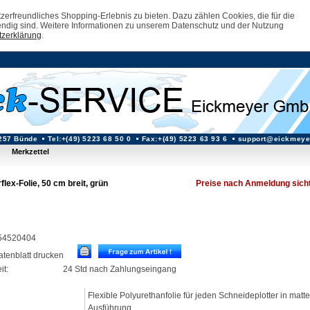
erfreundliches Shopping-Erlebnis zu bieten. Dazu zählen Cookies, die für die
ndig sind. Weitere Informationen zu unserem Datenschutz und der Nutzung
zerklärung
.
257 Bünde
Tel:+(49) 5223 68 50 0
Fax:+(49) 5223 63 93 6
support@eickmeye
Merkzettel
rflex-Folie, 50 cm breit, grün
Preise nach Anmeldung sich
: 54520404
datenblatt drucken
it:
24 Std nach Zahlungseingang
Flexible Polyurethanfolie für jeden Schneideplotter in matte
Ausführung.