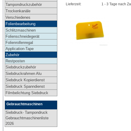
Lieferzeit:
1 - 3 Tage nach Z
Tampondruckzubehör
Trockenkanäle
Verschiedenes
Folienbearbeitung
Schlitzmaschinen
Folienschneidegerät
Folienrollenregal
Application-Tape
Zubehör
Restposten
Siebdruckzubehör
Siebdruckrahmen Alu
Siebdruck Kopierdienst
Siebdruck Spanndienst
Filmbelichtung Siebdruck
Gebrauchtmaschinen
Siebdruck- Tampondruck
Gebrauchtmaschinenliste
2026