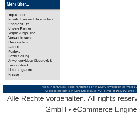
Mehr über...
Impressum
Privatsphäre und Datenschutz
Unsere AGB's
Unsere Partner
Verpackungs- und
Versandkosten
Messevideos
Karriere
Kontakt
Faxbestellung
Anwendervideos Siebdruck &
Tampondruck
Lieferprogramm
Presse
Alle hier genannten Preise verstehen sich in EURO unverpackt ab Werk Bü
All prices are stated in Euro and exclude VAT. Terms of Delivery: unpac
Alle Rechte vorbehalten. All rights res
GmbH • eCommerce Engine