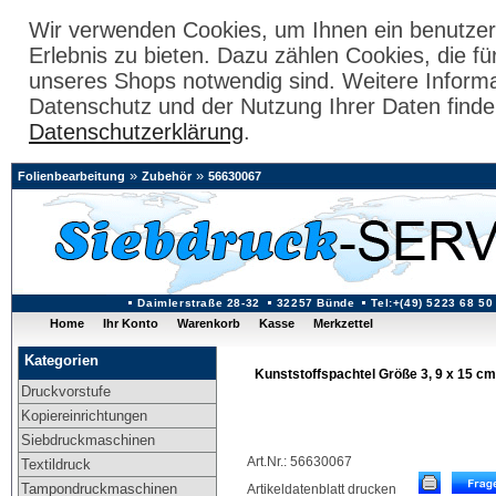
Wir verwenden Cookies, um Ihnen ein benutzer
Erlebnis zu bieten. Dazu zählen Cookies, die fü
unseres Shops notwendig sind. Weitere Inform
Datenschutz und der Nutzung Ihrer Daten finde
Datenschutzerklärung
.
»
»
Folienbearbeitung
Zubehör
56630067
Daimlerstraße 28-32
32257 Bünde
Tel:+(49) 5223 68 50
Home
Ihr Konto
Warenkorb
Kasse
Merkzettel
Kategorien
Kunststoffspachtel Größe 3, 9 x 15 c
Druckvorstufe
Kopiereinrichtungen
Siebdruckmaschinen
Art.Nr.: 56630067
Textildruck
Tampondruckmaschinen
Artikeldatenblatt drucken