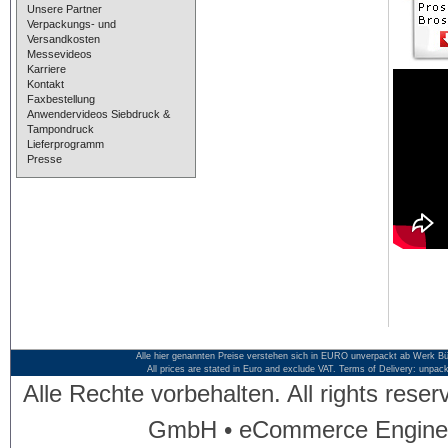
Unsere Partner
Verpackungs- und
Versandkosten
Messevideos
Karriere
Kontakt
Faxbestellung
Anwendervideos Siebdruck &
Tampondruck
Lieferprogramm
Presse
Alle hier genannten Preise verstehen sich in EURO unverpackt ab Werk Bü
All prices are stated in Euro and exclude VAT. Terms of Delivery: unpac
Alle Rechte vorbehalten. All rights res
GmbH • eCommerce Engine