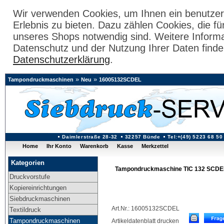
Wir verwenden Cookies, um Ihnen ein benutzer
Erlebnis zu bieten. Dazu zählen Cookies, die fü
unseres Shops notwendig sind. Weitere Inform
Datenschutz und der Nutzung Ihrer Daten finde
Datenschutzerklärung
.
»
»
Tampondruckmaschinen
Neu
16005132SCDEL
Daimlerstraße 28-32
32257 Bünde
Tel:+(49) 5223 68 50
Home
Ihr Konto
Warenkorb
Kasse
Merkzettel
Kategorien
Tampondruckmaschine TIC 132 SCDE
Druckvorstufe
Kopiereinrichtungen
Siebdruckmaschinen
Art.Nr.: 16005132SCDEL
Textildruck
Tampondruckmaschinen
Artikeldatenblatt drucken