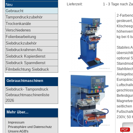
Lieferzeit:
1 - 3 Tage nach Z
Neu
Gebraucht
2-Farbend
Tampondruckzubehör
gesteuert
Trockenkanäle
Klischeeg
Verschiedenes
höhenvers
Folienbearbeitung
kg bei 6 b
Siebdruckzubehör
Stabiles 
Siebdruckrahmen Alu
übersicht
Siebdruck Kopierdienst
optional 
Siebdruck Spanndienst
Standmode
Stahlblec
Filmbelichtung Siebdruck
Anlegetis
Europäisc
Gebrauchtmaschinen
Luftschal
Siebdruck- Tampondruck
geschloss
Gebrauchtmaschinenliste
Befestigu
2026
Magnetver
seitliche
Fußschalte
Mehr über...
230V, 50 
Impressum
Privatsphäre und Datenschutz
Unsere AGB's