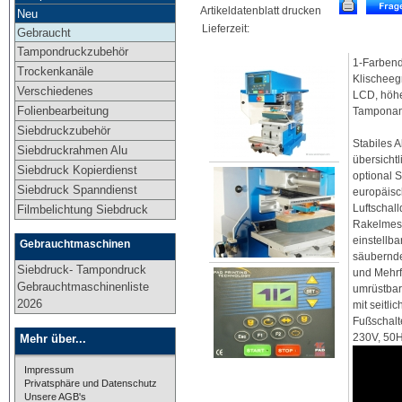
Artikeldatenblatt drucken
Neu
Lieferzeit:
Gebraucht
Tampondruckzubehör
1-Farbend
Trockenkanäle
Klischeeg
Verschiedenes
LCD, höhe
Folienbearbeitung
Tamponanp
Siebdruckzubehör
Stabiles 
Siebdruckrahmen Alu
übersicht
Siebdruck Kopierdienst
optional 
Siebdruck Spanndienst
europäisc
Luftschal
Filmbelichtung Siebdruck
Rakelmess
einstellba
Gebrauchtmaschinen
säubernde
Siebdruck- Tampondruck
und Mehrf
Gebrauchtmaschinenliste
umrüstbar
2026
mit seitl
Fußschalte
230V, 50H
Mehr über...
Impressum
Privatsphäre und Datenschutz
Unsere AGB's