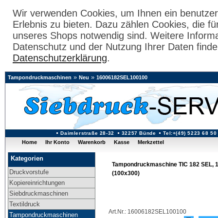
Wir verwenden Cookies, um Ihnen ein benutzer
Erlebnis zu bieten. Dazu zählen Cookies, die fü
unseres Shops notwendig sind. Weitere Inform
Datenschutz und der Nutzung Ihrer Daten finde
Datenschutzerklärung
.
»
»
Tampondruckmaschinen
Neu
16006182SEL100100
Daimlerstraße 28-32
32257 Bünde
Tel:+(49) 5223 68 50
Home
Ihr Konto
Warenkorb
Kasse
Merkzettel
Kategorien
Tampondruckmaschine TIC 182 SEL, 
Druckvorstufe
(100x300)
Kopiereinrichtungen
Siebdruckmaschinen
Textildruck
Art.Nr.: 16006182SEL100100
Tampondruckmaschinen