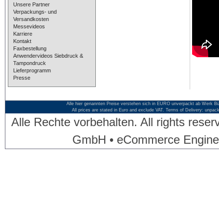
Unsere Partner
Verpackungs- und
Versandkosten
Messevideos
Karriere
Kontakt
Faxbestellung
Anwendervideos Siebdruck &
Tampondruck
Lieferprogramm
Presse
Alle hier genannten Preise verstehen sich in EURO unverpackt ab Werk Bü
All prices are stated in Euro and exclude VAT. Terms of Delivery: unpac
Alle Rechte vorbehalten. All rights res
GmbH • eCommerce Engine