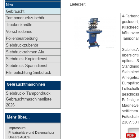
Lieferzeit:
Neu
Gebraucht
4-Farbend
Tampondruckzubehör
gesteuert
Trockenkanäle
Klischeeg
Verschiedenes
höhenvers
Folienbearbeitung
Tamponanp
Siebdruckzubehör
Stabiles 
Siebdruckrahmen Alu
übersicht
Siebdruck Kopierdienst
optional 
Siebdruck Spanndienst
Standmode
Stahlblec
Filmbelichtung Siebdruck
Anlegetis
Europäisc
Gebrauchtmaschinen
Luftschal
Siebdruck- Tampondruck
geschloss
Gebrauchtmaschinenliste
Befestigu
2026
Magnetver
seitliche
Fußschalte
Mehr über...
230V, 50 
Impressum
Privatsphäre und Datenschutz
Unsere AGB's