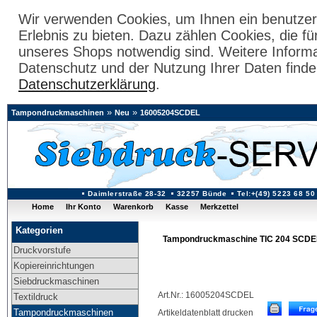
Wir verwenden Cookies, um Ihnen ein benutzer
Erlebnis zu bieten. Dazu zählen Cookies, die fü
unseres Shops notwendig sind. Weitere Inform
Datenschutz und der Nutzung Ihrer Daten finde
Datenschutzerklärung
.
»
»
Tampondruckmaschinen
Neu
16005204SCDEL
Daimlerstraße 28-32
32257 Bünde
Tel:+(49) 5223 68 50
Home
Ihr Konto
Warenkorb
Kasse
Merkzettel
Kategorien
Tampondruckmaschine TIC 204 SCDE
Druckvorstufe
Kopiereinrichtungen
Siebdruckmaschinen
Art.Nr.: 16005204SCDEL
Textildruck
Tampondruckmaschinen
Artikeldatenblatt drucken