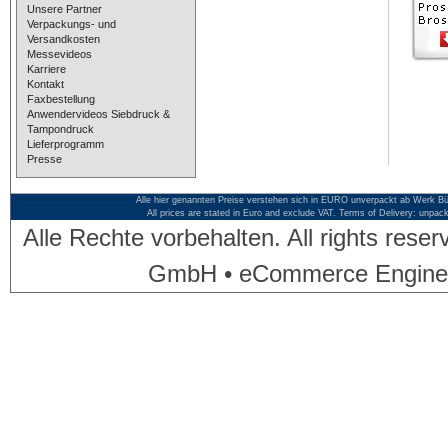
Unsere Partner
Verpackungs- und
Versandkosten
Messevideos
Karriere
Kontakt
Faxbestellung
Anwendervideos Siebdruck &
Tampondruck
Lieferprogramm
Presse
Alle hier genannten Preise verstehen sich in EURO unverpackt ab Werk Bü
All prices are stated in Euro and exclude VAT. Terms of Delivery: unpac
Alle Rechte vorbehalten. All rights res
GmbH • eCommerce Engine