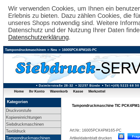
Wir verwenden Cookies, um Ihnen ein benutzer
Erlebnis zu bieten. Dazu zählen Cookies, die fü
unseres Shops notwendig sind. Weitere Inform
Datenschutz und der Nutzung Ihrer Daten finde
Datenschutzerklärung
.
»
»
Tampondruckmaschinen
Neu
16005PCK4PM165-PC
Daimlerstraße 28-32
32257 Bünde
Tel:+(49) 5223 68 50
Home
Ihr Konto
Warenkorb
Kasse
Merkzettel
Kategorien
Tampondruckmaschine TIC PCK4PM
Druckvorstufe
Kopiereinrichtungen
Siebdruckmaschinen
Art.Nr.: 16005PCK4PM165-PC
Textildruck
Tampondruckmaschinen
Artikeldatenblatt drucken