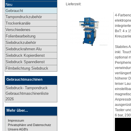
Lieferzeit:
Neu
Gebraucht
4-Farbend
Tampondruckzubehör
elektropn
Trockenkanäle
integrier
Verschiedenes
BxT: 4 x 
Folienbearbeitung
Kreuzanle
Siebdruckzubehör
Stabiles 
Siebdruckrahmen Alu
inkl. Tou
Siebdruck Kopierdienst
optional 
Siebdruck Spanndienst
Peripheri
verwindun
Filmbelichtung Siebdruck
verlänger
höherer D
Gebrauchtmaschinen
leiser La
Siebdruck- Tampondruck
einstellba
Gebrauchtmaschinenliste
magnetisc
2026
Anpressdr
ausgerüst
Taster und
Mehr über...
6 bar, 230
Impressum
Privatsphäre und Datenschutz
Unsere AGB's