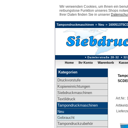
Wir verwenden Cookies, um Ihnen ein benutz
reibungslose Funktion unseres Shops notwe
Ihrer Daten finden Sie in unserer
Datenschut
»
»
Tampondruckmaschinen
Neu
16005137SC
Daimlerstraße 28-32
32
Home
Ihr Konto
Warenkorb
Kasse
Kategorien
Tampo
Druckvorstufe
SCDE
Kopiereinrichtungen
Siebdruckmaschinen
Art.Nr
Textildruck
Tampondruckmaschinen
Artikel
Lieferze
Neu
Gebraucht
Tampondruckzubehör