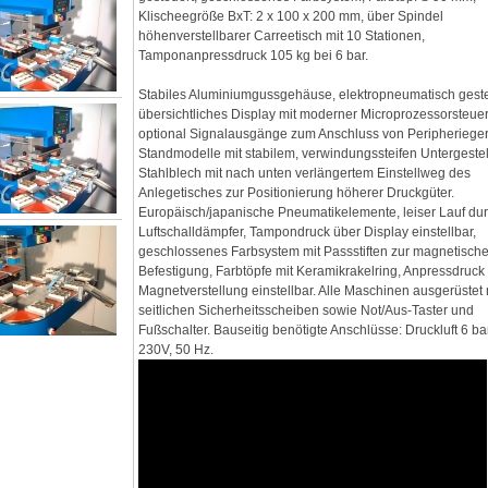
Klischeegröße BxT: 2 x 100 x 200 mm, über Spindel
höhenverstellbarer Carreetisch mit 10 Stationen,
Tamponanpressdruck 105 kg bei 6 bar.
Stabiles Aluminiumgussgehäuse, elektropneumatisch geste
übersichtliches Display mit moderner Microprozessorsteue
optional Signalausgänge zum Anschluss von Peripherieger
Standmodelle mit stabilem, verwindungssteifen Untergestel
Stahlblech mit nach unten verlängertem Einstellweg des
Anlegetisches zur Positionierung höherer Druckgüter.
Europäisch/japanische Pneumatikelemente, leiser Lauf du
Luftschalldämpfer, Tampondruck über Display einstellbar,
geschlossenes Farbsystem mit Passstiften zur magnetisch
Befestigung, Farbtöpfe mit Keramikrakelring, Anpressdruck
Magnetverstellung einstellbar. Alle Maschinen ausgerüstet 
seitlichen Sicherheitsscheiben sowie Not/Aus-Taster und
Fußschalter. Bauseitig benötigte Anschlüsse: Druckluft 6 bar
230V, 50 Hz.