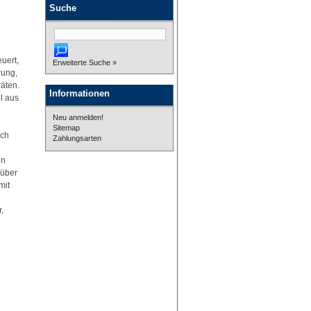
Suche
uert,
Erweiterte Suche »
rung,
äten.
Informationen
l aus
Neu anmelden!
Sitemap
rch
Zahlungsarten
en
 über
mit
,