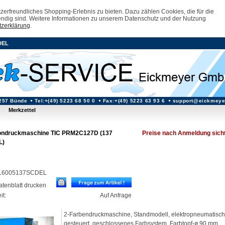
erfreundliches Shopping-Erlebnis zu bieten. Dazu zählen Cookies, die für die
ndig sind. Weitere Informationen zu unserem Datenschutz und der Nutzung
zerklärung
.
DEL
257 Bünde
Tel:+(49) 5223 68 50 0
Fax:+(49) 5223 63 93 6
support@eickmeye
Merkzettel
ndruckmaschine TIC PRM2C127D (137
Preise nach Anmeldung sich
L)
.: 16005137SCDEL
datenblatt drucken
it:
Auf Anfrage
2-Farbendruckmaschine, Standmodell, elektropneumatisc
gesteuert, geschlossenes Farbsystem, Farbtopf-ø 90 mm,