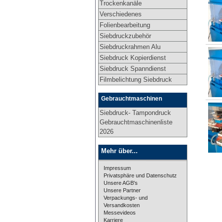
Trockenkanäle
Verschiedenes
Folienbearbeitung
Siebdruckzubehör
Siebdruckrahmen Alu
Siebdruck Kopierdienst
Siebdruck Spanndienst
Filmbelichtung Siebdruck
Gebrauchtmaschinen
Siebdruck- Tampondruck
Gebrauchtmaschinenliste
2026
Mehr über...
Impressum
Privatsphäre und Datenschutz
Unsere AGB's
Unsere Partner
Verpackungs- und
Versandkosten
Messevideos
Karriere