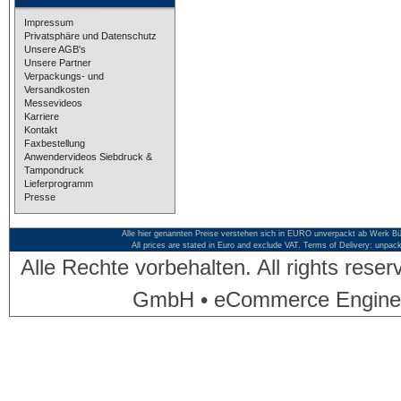
Impressum
Privatsphäre und Datenschutz
Unsere AGB's
Unsere Partner
Verpackungs- und
Versandkosten
Messevideos
Karriere
Kontakt
Faxbestellung
Anwendervideos Siebdruck &
Tampondruck
Lieferprogramm
Presse
Alle hier genannten Preise verstehen sich in EURO unverpackt ab Werk Bü
All prices are stated in Euro and exclude VAT. Terms of Delivery: unpac
Alle Rechte vorbehalten. All rights res
GmbH • eCommerce Engine