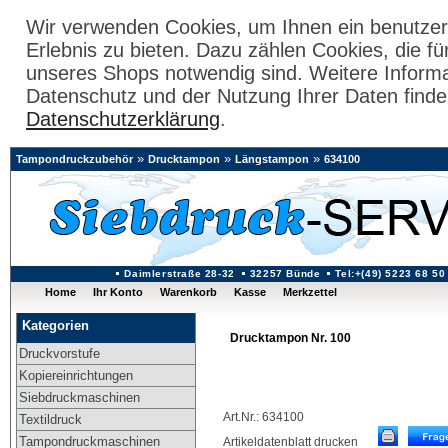
Wir verwenden Cookies, um Ihnen ein benutzer
Erlebnis zu bieten. Dazu zählen Cookies, die fü
unseres Shops notwendig sind. Weitere Inform
Datenschutz und der Nutzung Ihrer Daten finde
Datenschutzerklärung
.
»
»
»
Tampondruckzubehör
Drucktampon
Längstampon
634100
Daimlerstraße 28-32
32257 Bünde
Tel:+(49) 5223 68 50
Home
Ihr Konto
Warenkorb
Kasse
Merkzettel
Kategorien
Drucktampon Nr. 100
Druckvorstufe
Kopiereinrichtungen
Siebdruckmaschinen
Art.Nr.: 634100
Textildruck
Tampondruckmaschinen
Artikeldatenblatt drucken