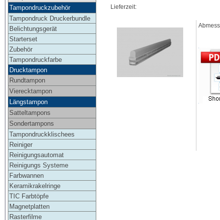
Lieferzeit:
Tampondruckzubehör
Tampondruck Druckerbundle
Abmessu
Belichtungsgerät
Starterset
Zubehör
Tampondruckfarbe
Drucktampon
Rundtampon
Vierecktampon
Längstampon
Satteltampons
Sondertampons
Tampondruckklischees
Reiniger
Reinigungsautomat
Reinigungs Systeme
Farbwannen
Keramikrakelringe
TIC Farbtöpfe
Magnetplatten
Rasterfilme