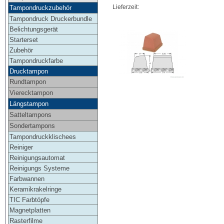
Lieferzeit:
Tampondruckzubehör
Tampondruck Druckerbundle
Belichtungsgerät
Starterset
Zubehör
Tampondruckfarbe
Drucktampon
Rundtampon
Vierecktampon
Längstampon
Satteltampons
Sondertampons
Tampondruckklischees
Reiniger
Reinigungsautomat
Reinigungs Systeme
Farbwannen
Keramikrakelringe
TIC Farbtöpfe
Magnetplatten
Rasterfilme