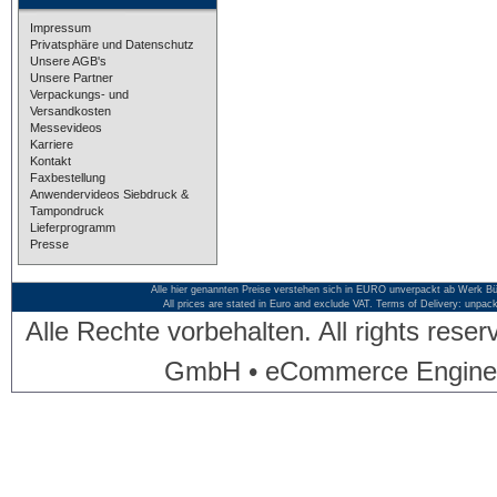
Impressum
Privatsphäre und Datenschutz
Unsere AGB's
Unsere Partner
Verpackungs- und
Versandkosten
Messevideos
Karriere
Kontakt
Faxbestellung
Anwendervideos Siebdruck &
Tampondruck
Lieferprogramm
Presse
Alle hier genannten Preise verstehen sich in EURO unverpackt ab Werk Bü
All prices are stated in Euro and exclude VAT. Terms of Delivery: unpac
Alle Rechte vorbehalten. All rights res
GmbH • eCommerce Engine