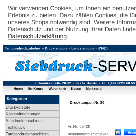
Wir verwenden Cookies, um Ihnen ein benutzer
Erlebnis zu bieten. Dazu zählen Cookies, die fü
unseres Shops notwendig sind. Weitere Inform
Datenschutz und der Nutzung Ihrer Daten finde
Datenschutzerklärung
.
»
»
»
Tampondruckzubehör
Drucktampon
Längstampon
63420
Daimlerstraße 28-32
32257 Bünde
Tel:+(49) 5223 68 50
Home
Ihr Konto
Warenkorb
Kasse
Merkzettel
Kategorien
Drucktampon Nr. 20
Druckvorstufe
Kopiereinrichtungen
Siebdruckmaschinen
Art.Nr.: 63420
Textildruck
Tampondruckmaschinen
Artikeldatenblatt drucken