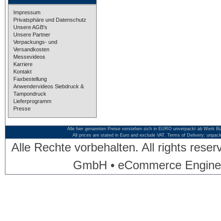
Impressum
Privatsphäre und Datenschutz
Unsere AGB's
Unsere Partner
Verpackungs- und
Versandkosten
Messevideos
Karriere
Kontakt
Faxbestellung
Anwendervideos Siebdruck &
Tampondruck
Lieferprogramm
Presse
Alle hier genannten Preise verstehen sich in EURO unverpackt ab Werk Bü
All prices are stated in Euro and exclude VAT. Terms of Delivery: unpac
Alle Rechte vorbehalten. All rights res
GmbH • eCommerce Engine