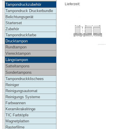
Lieferzeit:
Tampondruckzubehör
Tampondruck Druckerbundle
Belichtungsgerät
Starterset
Zubehör
Tampondruckfarbe
Drucktampon
Rundtampon
Vierecktampon
Längstampon
Satteltampons
Sondertampons
Tampondruckklischees
Reiniger
Reinigungsautomat
Reinigungs Systeme
Farbwannen
Keramikrakelringe
TIC Farbtöpfe
Magnetplatten
Rasterfilme