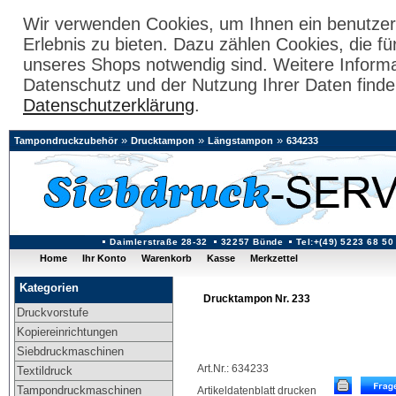
Wir verwenden Cookies, um Ihnen ein benutzer
Erlebnis zu bieten. Dazu zählen Cookies, die fü
unseres Shops notwendig sind. Weitere Inform
Datenschutz und der Nutzung Ihrer Daten finde
Datenschutzerklärung
.
»
»
»
Tampondruckzubehör
Drucktampon
Längstampon
634233
Daimlerstraße 28-32
32257 Bünde
Tel:+(49) 5223 68 50
Home
Ihr Konto
Warenkorb
Kasse
Merkzettel
Kategorien
Drucktampon Nr. 233
Druckvorstufe
Kopiereinrichtungen
Siebdruckmaschinen
Art.Nr.: 634233
Textildruck
Tampondruckmaschinen
Artikeldatenblatt drucken