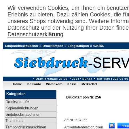
Wir verwenden Cookies, um Ihnen ein benutzer
Erlebnis zu bieten. Dazu zählen Cookies, die fü
unseres Shops notwendig sind. Weitere Inform
Datenschutz und der Nutzung Ihrer Daten finde
Datenschutzerklärung
.
»
»
»
Tampondruckzubehör
Drucktampon
Längstampon
634256
Daimlerstraße 28-32
32257 Bünde
Tel:+(49) 5223 68 50
Home
Ihr Konto
Warenkorb
Kasse
Merkzettel
Kategorien
Drucktampon Nr. 256
Druckvorstufe
Kopiereinrichtungen
Siebdruckmaschinen
Art.Nr.: 634256
Textildruck
Tampondruckmaschinen
Artikeldatenblatt drucken