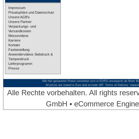
Impressum
Privatsphäre und Datenschutz
Unsere AGB's
Unsere Partner
Verpackungs- und
Versandkosten
Messevideos
Karriere
Kontakt
Faxbestellung
Anwendervideos Siebdruck &
Tampondruck
Lieferprogramm
Presse
Alle hier genannten Preise verstehen sich in EURO unverpackt ab Werk Bü
All prices are stated in Euro and exclude VAT. Terms of Delivery: unpac
Alle Rechte vorbehalten. All rights res
GmbH • eCommerce Engine