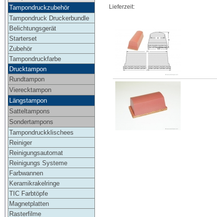
Lieferzeit:
Tampondruckzubehör
Tampondruck Druckerbundle
Belichtungsgerät
Starterset
Zubehör
Tampondruckfarbe
Drucktampon
Rundtampon
Vierecktampon
Längstampon
Satteltampons
Sondertampons
Tampondruckklischees
Reiniger
Reinigungsautomat
Reinigungs Systeme
Farbwannen
Keramikrakelringe
TIC Farbtöpfe
Magnetplatten
Rasterfilme