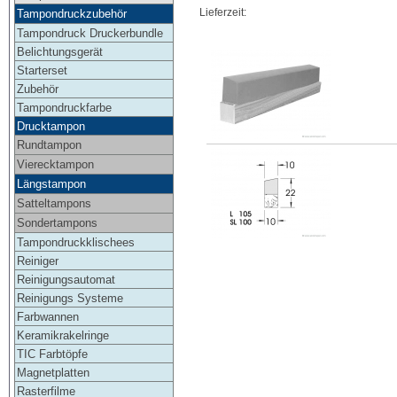
Lieferzeit:
Tampondruckzubehör
Tampondruck Druckerbundle
Belichtungsgerät
Starterset
Zubehör
Tampondruckfarbe
Drucktampon
Rundtampon
Vierecktampon
Längstampon
Satteltampons
Sondertampons
Tampondruckklischees
Reiniger
Reinigungsautomat
Reinigungs Systeme
Farbwannen
Keramikrakelringe
TIC Farbtöpfe
Magnetplatten
Rasterfilme