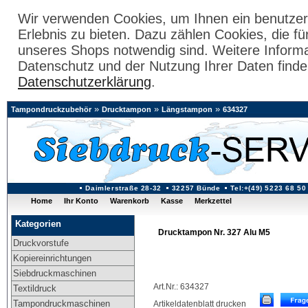
Wir verwenden Cookies, um Ihnen ein benutzer
Erlebnis zu bieten. Dazu zählen Cookies, die fü
unseres Shops notwendig sind. Weitere Inform
Datenschutz und der Nutzung Ihrer Daten finde
Datenschutzerklärung
.
»
»
»
Tampondruckzubehör
Drucktampon
Längstampon
634327
Daimlerstraße 28-32
32257 Bünde
Tel:+(49) 5223 68 50
Home
Ihr Konto
Warenkorb
Kasse
Merkzettel
Kategorien
Drucktampon Nr. 327 Alu M5
Druckvorstufe
Kopiereinrichtungen
Siebdruckmaschinen
Art.Nr.: 634327
Textildruck
Tampondruckmaschinen
Artikeldatenblatt drucken