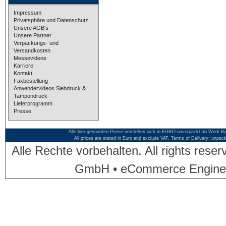
Impressum
Privatsphäre und Datenschutz
Unsere AGB's
Unsere Partner
Verpackungs- und
Versandkosten
Messevideos
Karriere
Kontakt
Faxbestellung
Anwendervideos Siebdruck &
Tampondruck
Lieferprogramm
Presse
Alle hier genannten Preise verstehen sich in EURO unverpackt ab Werk Bü
All prices are stated in Euro and exclude VAT. Terms of Delivery: unpac
Alle Rechte vorbehalten. All rights res
GmbH • eCommerce Engine