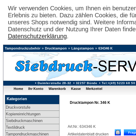
Wir verwenden Cookies, um Ihnen ein benutzer
Erlebnis zu bieten. Dazu zählen Cookies, die fü
unseres Shops notwendig sind. Weitere Inform
Datenschutz und der Nutzung Ihrer Daten finde
Datenschutzerklärung
.
»
»
»
Tampondruckzubehör
Drucktampon
Längstampon
634346 K
Daimlerstraße 28-32
32257 Bünde
Tel:+(49) 5223 68 50
Home
Ihr Konto
Warenkorb
Kasse
Merkzettel
Kategorien
Drucktampon Nr. 346 K
Druckvorstufe
Kopiereinrichtungen
Siebdruckmaschinen
Art.Nr.: 634346 K
Textildruck
Tampondruckmaschinen
Artikeldatenblatt drucken