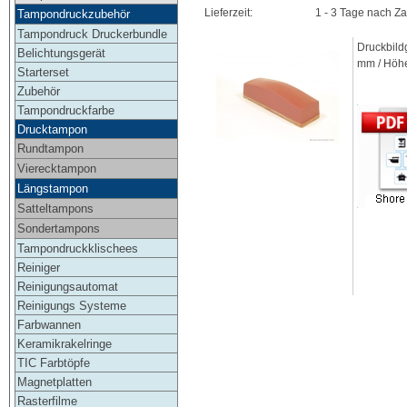
Lieferzeit:
1 - 3 Tage nach Z
Tampondruckzubehör
Tampondruck Druckerbundle
Druckbild
Belichtungsgerät
mm / Höh
Starterset
Zubehör
Tampondruckfarbe
Drucktampon
Rundtampon
Vierecktampon
Längstampon
Satteltampons
Sondertampons
Tampondruckklischees
Reiniger
Reinigungsautomat
Reinigungs Systeme
Farbwannen
Keramikrakelringe
TIC Farbtöpfe
Magnetplatten
Rasterfilme