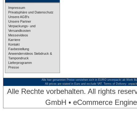
Impressum
Privatsphäre und Datenschutz
Unsere AGB's
Unsere Partner
Verpackungs- und
Versandkosten
Messevideos
Karriere
Kontakt
Faxbestellung
Anwendervideos Siebdruck &
Tampondruck
Lieferprogramm
Presse
Alle hier genannten Preise verstehen sich in EURO unverpackt ab Werk Bü
All prices are stated in Euro and exclude VAT. Terms of Delivery: unpac
Alle Rechte vorbehalten. All rights res
GmbH • eCommerce Engine