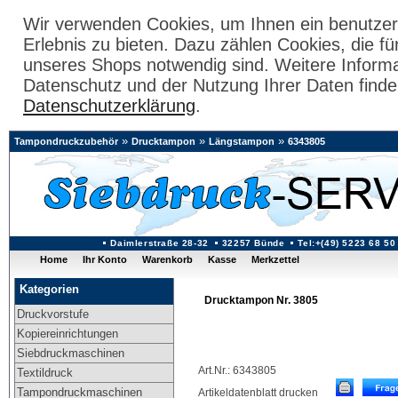
Wir verwenden Cookies, um Ihnen ein benutzer
Erlebnis zu bieten. Dazu zählen Cookies, die fü
unseres Shops notwendig sind. Weitere Inform
Datenschutz und der Nutzung Ihrer Daten finde
Datenschutzerklärung
.
»
»
»
Tampondruckzubehör
Drucktampon
Längstampon
6343805
Daimlerstraße 28-32
32257 Bünde
Tel:+(49) 5223 68 50
Home
Ihr Konto
Warenkorb
Kasse
Merkzettel
Kategorien
Drucktampon Nr. 3805
Druckvorstufe
Kopiereinrichtungen
Siebdruckmaschinen
Art.Nr.: 6343805
Textildruck
Tampondruckmaschinen
Artikeldatenblatt drucken