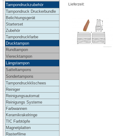
Lieferzeit:
Tampondruckzubehör
Tampondruck Druckerbundle
Belichtungsgerät
Starterset
Zubehör
Tampondruckfarbe
Drucktampon
Rundtampon
Vierecktampon
Längstampon
Satteltampons
Sondertampons
Tampondruckklischees
Reiniger
Reinigungsautomat
Reinigungs Systeme
Farbwannen
Keramikrakelringe
TIC Farbtöpfe
Magnetplatten
Rasterfilme