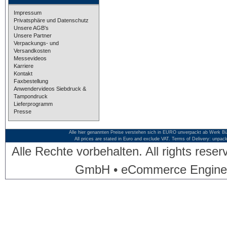
Impressum
Privatsphäre und Datenschutz
Unsere AGB's
Unsere Partner
Verpackungs- und
Versandkosten
Messevideos
Karriere
Kontakt
Faxbestellung
Anwendervideos Siebdruck &
Tampondruck
Lieferprogramm
Presse
Alle hier genannten Preise verstehen sich in EURO unverpackt ab Werk Bü
All prices are stated in Euro and exclude VAT. Terms of Delivery: unpac
Alle Rechte vorbehalten. All rights res
GmbH • eCommerce Engine