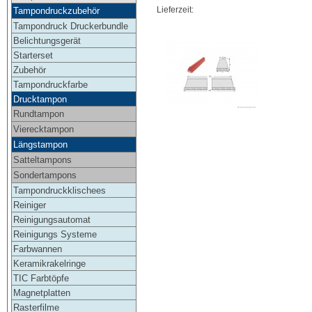
Lieferzeit:
Tampondruckzubehör
Tampondruck Druckerbundle
Belichtungsgerät
Starterset
Zubehör
Tampondruckfarbe
Drucktampon
Rundtampon
Vierecktampon
Längstampon
Satteltampons
Sondertampons
Tampondruckklischees
Reiniger
Reinigungsautomat
Reinigungs Systeme
Farbwannen
Keramikrakelringe
TIC Farbtöpfe
Magnetplatten
Rasterfilme