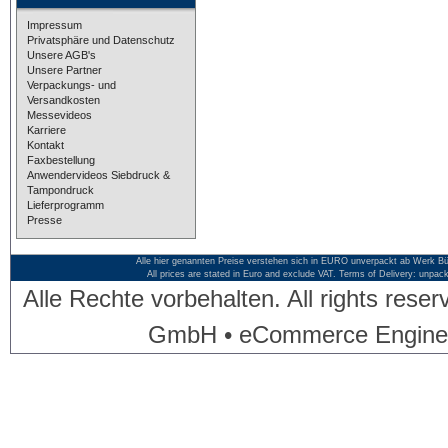
Impressum
Privatsphäre und Datenschutz
Unsere AGB's
Unsere Partner
Verpackungs- und
Versandkosten
Messevideos
Karriere
Kontakt
Faxbestellung
Anwendervideos Siebdruck &
Tampondruck
Lieferprogramm
Presse
Alle hier genannten Preise verstehen sich in EURO unverpackt ab Werk Bü
All prices are stated in Euro and exclude VAT. Terms of Delivery: unpac
Alle Rechte vorbehalten. All rights res
GmbH • eCommerce Engine