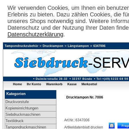
Wir verwenden Cookies, um Ihnen ein benutzer
Erlebnis zu bieten. Dazu zählen Cookies, die fü
unseres Shops notwendig sind. Weitere Inform
Datenschutz und der Nutzung Ihrer Daten finde
Datenschutzerklärung
.
»
»
»
Tampondruckzubehör
Drucktampon
Längstampon
6347006
Daimlerstraße 28-32
32257 Bünde
Tel:+(49) 5223 68 50
Home
Ihr Konto
Warenkorb
Kasse
Merkzettel
Kategorien
Drucktampon Nr. 7006
Druckvorstufe
Kopiereinrichtungen
Siebdruckmaschinen
Art.Nr.: 6347006
Textildruck
Tampondruckmaschinen
Artikeldatenblatt drucken