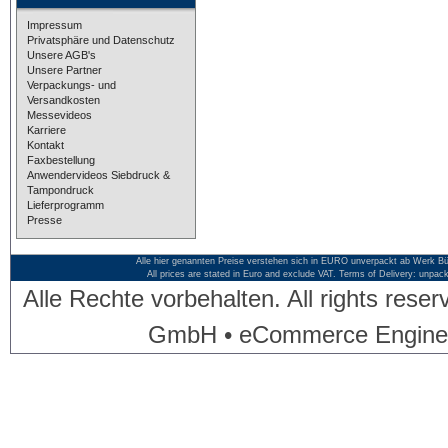
Impressum
Privatsphäre und Datenschutz
Unsere AGB's
Unsere Partner
Verpackungs- und
Versandkosten
Messevideos
Karriere
Kontakt
Faxbestellung
Anwendervideos Siebdruck &
Tampondruck
Lieferprogramm
Presse
Alle hier genannten Preise verstehen sich in EURO unverpackt ab Werk Bü
All prices are stated in Euro and exclude VAT. Terms of Delivery: unpac
Alle Rechte vorbehalten. All rights res
GmbH • eCommerce Engine