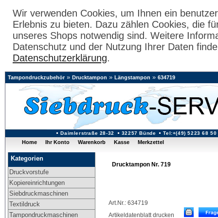
Wir verwenden Cookies, um Ihnen ein benutzer
Erlebnis zu bieten. Dazu zählen Cookies, die fü
unseres Shops notwendig sind. Weitere Inform
Datenschutz und der Nutzung Ihrer Daten finde
Datenschutzerklärung
.
»
»
»
Tampondruckzubehör
Drucktampon
Längstampon
634719
Daimlerstraße 28-32
32257 Bünde
Tel:+(49) 5223 68 50
Home
Ihr Konto
Warenkorb
Kasse
Merkzettel
Kategorien
Drucktampon Nr. 719
Druckvorstufe
Kopiereinrichtungen
Siebdruckmaschinen
Art.Nr.: 634719
Textildruck
Tampondruckmaschinen
Artikeldatenblatt drucken