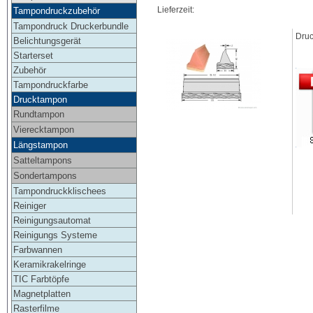
Lieferzeit:
Tampondruckzubehör
Tampondruck Druckerbundle
Druc
Belichtungsgerät
Starterset
Zubehör
Tampondruckfarbe
Drucktampon
Rundtampon
Vierecktampon
Längstampon
Satteltampons
Sondertampons
Tampondruckklischees
Reiniger
Reinigungsautomat
Reinigungs Systeme
Farbwannen
Keramikrakelringe
TIC Farbtöpfe
Magnetplatten
Rasterfilme