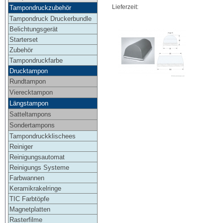
Lieferzeit:
Tampondruckzubehör
Tampondruck Druckerbundle
Belichtungsgerät
Starterset
Zubehör
Tampondruckfarbe
Drucktampon
Rundtampon
Vierecktampon
Längstampon
Satteltampons
Sondertampons
Tampondruckklischees
Reiniger
Reinigungsautomat
Reinigungs Systeme
Farbwannen
Keramikrakelringe
TIC Farbtöpfe
Magnetplatten
Rasterfilme