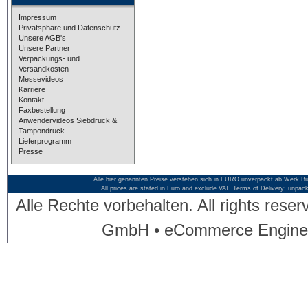
Impressum
Privatsphäre und Datenschutz
Unsere AGB's
Unsere Partner
Verpackungs- und
Versandkosten
Messevideos
Karriere
Kontakt
Faxbestellung
Anwendervideos Siebdruck &
Tampondruck
Lieferprogramm
Presse
Alle hier genannten Preise verstehen sich in EURO unverpackt ab Werk Bü
All prices are stated in Euro and exclude VAT. Terms of Delivery: unpac
Alle Rechte vorbehalten. All rights res
GmbH • eCommerce Engine