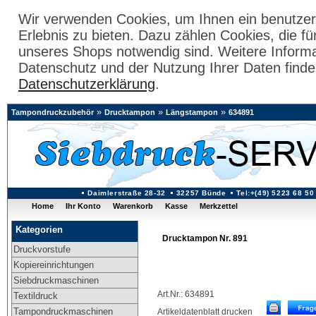
Wir verwenden Cookies, um Ihnen ein benutzer
Erlebnis zu bieten. Dazu zählen Cookies, die fü
unseres Shops notwendig sind. Weitere Inform
Datenschutz und der Nutzung Ihrer Daten finde
Datenschutzerklärung
.
»
»
»
Tampondruckzubehör
Drucktampon
Längstampon
634891
Daimlerstraße 28-32
32257 Bünde
Tel:+(49) 5223 68 50
Home
Ihr Konto
Warenkorb
Kasse
Merkzettel
Kategorien
Drucktampon Nr. 891
Druckvorstufe
Kopiereinrichtungen
Siebdruckmaschinen
Art.Nr.: 634891
Textildruck
Tampondruckmaschinen
Artikeldatenblatt drucken