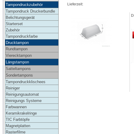
Lieferzeit:
Tampondruckzubehör
Tampondruck Druckerbundle
D
Belichtungsgerät
Starterset
Zubehör
Tampondruckfarbe
Drucktampon
Rundtampon
Vierecktampon
Längstampon
Satteltampons
Sondertampons
Tampondruckklischees
Reiniger
Reinigungsautomat
Reinigungs Systeme
Farbwannen
Keramikrakelringe
TIC Farbtöpfe
Magnetplatten
Rasterfilme