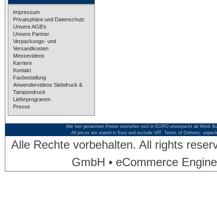
Impressum
Privatsphäre und Datenschutz
Unsere AGB's
Unsere Partner
Verpackungs- und
Versandkosten
Messevideos
Karriere
Kontakt
Faxbestellung
Anwendervideos Siebdruck &
Tampondruck
Lieferprogramm
Presse
Alle hier genannten Preise verstehen sich in EURO unverpackt ab Werk Bü
All prices are stated in Euro and exclude VAT. Terms of Delivery: unpac
Alle Rechte vorbehalten. All rights res
GmbH • eCommerce Engine