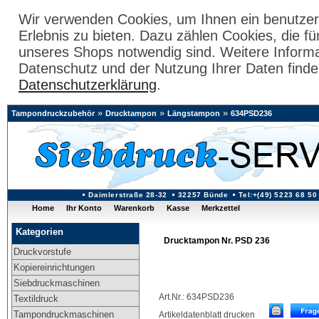
Wir verwenden Cookies, um Ihnen ein benutzer
Erlebnis zu bieten. Dazu zählen Cookies, die fü
unseres Shops notwendig sind. Weitere Inform
Datenschutz und der Nutzung Ihrer Daten finde
Datenschutzerklärung
.
»
»
»
Tampondruckzubehör
Drucktampon
Längstampon
634PSD236
Daimlerstraße 28-32
32257 Bünde
Tel:+(49) 5223 68 50
Home
Ihr Konto
Warenkorb
Kasse
Merkzettel
Kategorien
Drucktampon Nr. PSD 236
Druckvorstufe
Kopiereinrichtungen
Siebdruckmaschinen
Art.Nr.: 634PSD236
Textildruck
Tampondruckmaschinen
Artikeldatenblatt drucken