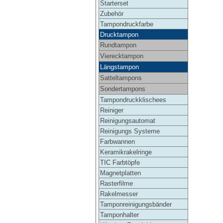
Starterset
Zubehör
Tampondruckfarbe
Drucktampon
Rundtampon
Vierecktampon
Längstampon
Satteltampons
Sondertampons
Tampondruckklischees
Reiniger
Reinigungsautomat
Reinigungs Systeme
Farbwannen
Keramikrakelringe
TIC Farbtöpfe
Magnetplatten
Rasterfilme
Rakelmesser
Tamponreinigungsbänder
Tamponhalter