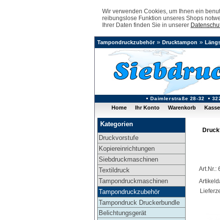
Wir verwenden Cookies, um Ihnen ein benutz
reibungslose Funktion unseres Shops notwe
Ihrer Daten finden Sie in unserer
Datenschut
»
»
Tampondruckzubehör
Drucktampon
Läng
Daimlerstraße 28-32
32
Home
Ihr Konto
Warenkorb
Kasse
Kategorien
Druck
Druckvorstufe
Kopiereinrichtungen
Siebdruckmaschinen
Art.Nr.
Textildruck
Tampondruckmaschinen
Artikel
Lieferze
Tampondruckzubehör
Tampondruck Druckerbundle
Belichtungsgerät