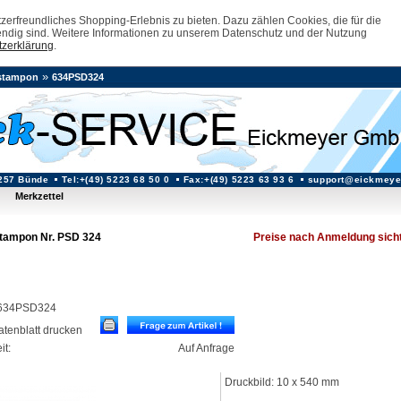
erfreundliches Shopping-Erlebnis zu bieten. Dazu zählen Cookies, die für die
ndig sind. Weitere Informationen zu unserem Datenschutz und der Nutzung
zerklärung
.
»
stampon
634PSD324
257 Bünde
Tel:+(49) 5223 68 50 0
Fax:+(49) 5223 63 93 6
support@eickmeye
Merkzettel
tampon Nr. PSD 324
Preise nach Anmeldung sich
: 634PSD324
datenblatt drucken
it:
Auf Anfrage
Druckbild: 10 x 540 mm