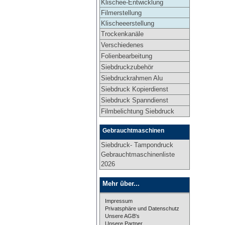
Klischee-Entwicklung
Filmerstellung
Klischeeerstellung
Trockenkanäle
Verschiedenes
Folienbearbeitung
Siebdruckzubehör
Siebdruckrahmen Alu
Siebdruck Kopierdienst
Siebdruck Spanndienst
Filmbelichtung Siebdruck
Gebrauchtmaschinen
Siebdruck- Tampondruck
Gebrauchtmaschinenliste
2026
Mehr über...
Impressum
Privatsphäre und Datenschutz
Unsere AGB's
Unsere Partner