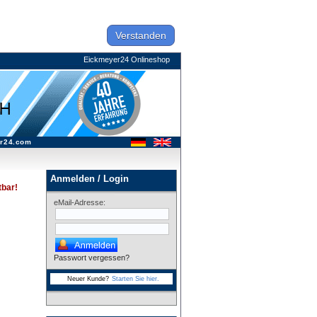
Verstanden
Eickmeyer24 Onlineshop
r24.com
Anmelden / Login
tbar!
eMail-Adresse:
Passwort vergessen?
Neuer Kunde?
Starten Sie hier.