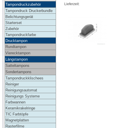
Lieferzeit:
Tampondruckzubehör
Tampondruck Druckerbundle
Belichtungsgerät
Starterset
Zubehör
Tampondruckfarbe
Drucktampon
Rundtampon
Vierecktampon
Längstampon
Satteltampons
Sondertampons
Tampondruckklischees
Reiniger
Reinigungsautomat
Reinigungs Systeme
Farbwannen
Keramikrakelringe
TIC Farbtöpfe
Magnetplatten
Rasterfilme