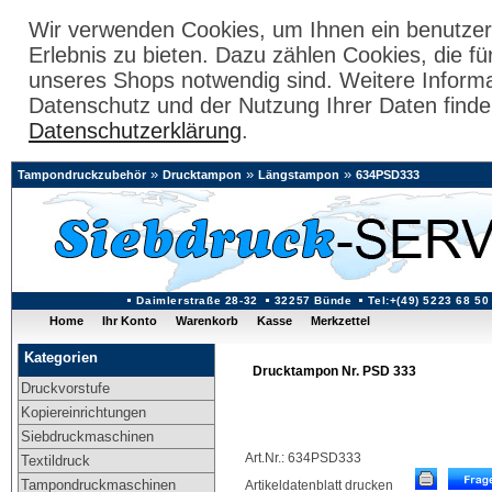
Wir verwenden Cookies, um Ihnen ein benutzer
Erlebnis zu bieten. Dazu zählen Cookies, die fü
unseres Shops notwendig sind. Weitere Inform
Datenschutz und der Nutzung Ihrer Daten finde
Datenschutzerklärung
.
»
»
»
Tampondruckzubehör
Drucktampon
Längstampon
634PSD333
Daimlerstraße 28-32
32257 Bünde
Tel:+(49) 5223 68 50
Home
Ihr Konto
Warenkorb
Kasse
Merkzettel
Kategorien
Drucktampon Nr. PSD 333
Druckvorstufe
Kopiereinrichtungen
Siebdruckmaschinen
Art.Nr.: 634PSD333
Textildruck
Tampondruckmaschinen
Artikeldatenblatt drucken