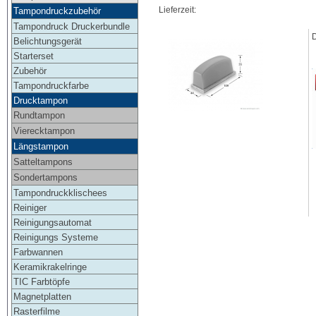
Lieferzeit:
Tampondruckzubehör
Tampondruck Druckerbundle
Belichtungsgerät
Starterset
Zubehör
Tampondruckfarbe
Drucktampon
Rundtampon
Vierecktampon
Längstampon
Satteltampons
Sondertampons
Tampondruckklischees
Reiniger
Reinigungsautomat
Reinigungs Systeme
Farbwannen
Keramikrakelringe
TIC Farbtöpfe
Magnetplatten
Rasterfilme