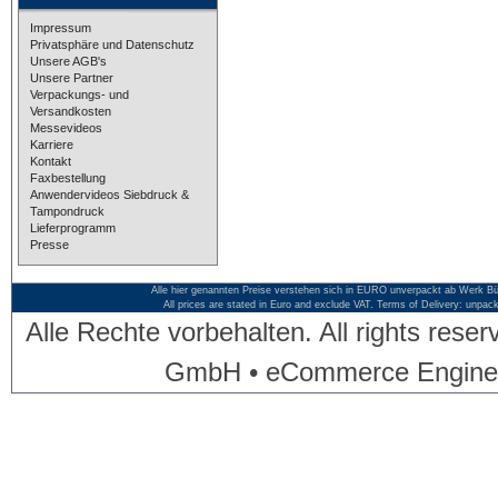
Impressum
Privatsphäre und Datenschutz
Unsere AGB's
Unsere Partner
Verpackungs- und
Versandkosten
Messevideos
Karriere
Kontakt
Faxbestellung
Anwendervideos Siebdruck &
Tampondruck
Lieferprogramm
Presse
Alle hier genannten Preise verstehen sich in EURO unverpackt ab Werk Bü
All prices are stated in Euro and exclude VAT. Terms of Delivery: unpac
Alle Rechte vorbehalten. All rights res
GmbH • eCommerce Engine