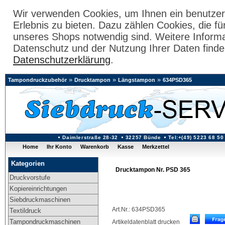
Wir verwenden Cookies, um Ihnen ein benutzer
Erlebnis zu bieten. Dazu zählen Cookies, die fü
unseres Shops notwendig sind. Weitere Inform
Datenschutz und der Nutzung Ihrer Daten finde
Datenschutzerklärung
.
»
»
»
Tampondruckzubehör
Drucktampon
Längstampon
634PSD365
Daimlerstraße 28-32
32257 Bünde
Tel:+(49) 5223 68 50
Home
Ihr Konto
Warenkorb
Kasse
Merkzettel
Kategorien
Drucktampon Nr. PSD 365
Druckvorstufe
Kopiereinrichtungen
Siebdruckmaschinen
Art.Nr.: 634PSD365
Textildruck
Tampondruckmaschinen
Artikeldatenblatt drucken