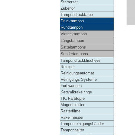
Starterset
Zubehör
Tampondruckfarbe
Drucktampon
Rundtampon
Vierecktampon
Längstampon
Satteltampons
Sondertampons
Tampondruckklischees
Reiniger
Reinigungsautomat
Reinigungs Systeme
Farbwannen
Keramikrakelringe
TIC Farbtöpfe
Magnetplatten
Rasterfilme
Rakelmesser
Tamponreinigungsbänder
Tamponhalter