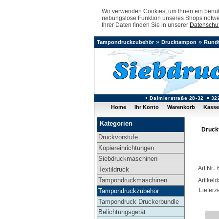
Wir verwenden Cookies, um Ihnen ein benutz
reibungslose Funktion unseres Shops notwe
Ihrer Daten finden Sie in unserer
Datenschut
»
»
Tampondruckzubehör
Drucktampon
Rund
Daimlerstraße 28-32
32
Home
Ihr Konto
Warenkorb
Kasse
Kategorien
Druck
Druckvorstufe
Kopiereinrichtungen
Siebdruckmaschinen
Art.Nr.:
Textildruck
Tampondruckmaschinen
Artikel
Lieferze
Tampondruckzubehör
Tampondruck Druckerbundle
Belichtungsgerät