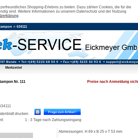
erfreundliches Shopping-Erlebnis zu bieten. Dazu zählen Cookies, die für die
ndig sind. Weitere Informationen zu unserem Datenschutz und der Nutzung
zerklärung
.
»
tampon
634111
257 Bünde
Tel:+(49) 5223 68 50 0
Fax:+(49) 5223 63 93 6
support@eickmeye
Merkzettel
tampon Nr. 111
Preise nach Anmeldung sich
 634111
datenblatt drucken
it:
1 - 3 Tage nach Zahlungseingang
Abmessungen: H 69 x B 25 x T 53 mm