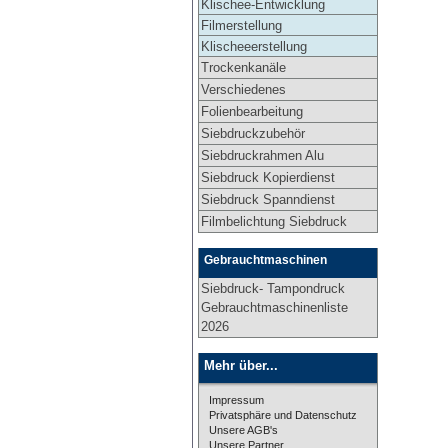
Klischee-Entwicklung
Filmerstellung
Klischeeerstellung
Trockenkanäle
Verschiedenes
Folienbearbeitung
Siebdruckzubehör
Siebdruckrahmen Alu
Siebdruck Kopierdienst
Siebdruck Spanndienst
Filmbelichtung Siebdruck
Gebrauchtmaschinen
Siebdruck- Tampondruck
Gebrauchtmaschinenliste
2026
Mehr über...
Impressum
Privatsphäre und Datenschutz
Unsere AGB's
Unsere Partner