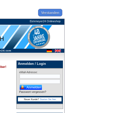
Verstanden
Eickmeyer24 Onlineshop
r24.com
Anmelden / Login
tbar!
eMail-Adresse:
Passwort vergessen?
Neuer Kunde?
Starten Sie hier.