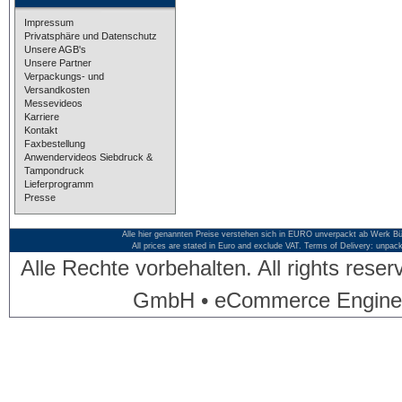
Impressum
Privatsphäre und Datenschutz
Unsere AGB's
Unsere Partner
Verpackungs- und
Versandkosten
Messevideos
Karriere
Kontakt
Faxbestellung
Anwendervideos Siebdruck &
Tampondruck
Lieferprogramm
Presse
Alle hier genannten Preise verstehen sich in EURO unverpackt ab Werk Bü
All prices are stated in Euro and exclude VAT. Terms of Delivery: unpac
Alle Rechte vorbehalten. All rights res
GmbH • eCommerce Engine