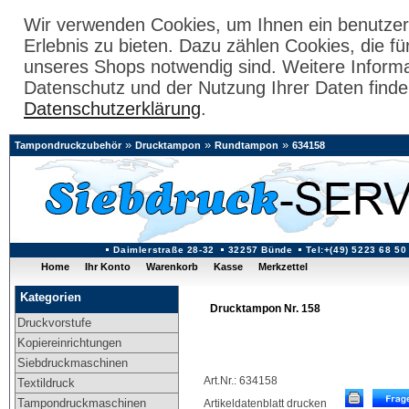
Wir verwenden Cookies, um Ihnen ein benutzer
Erlebnis zu bieten. Dazu zählen Cookies, die fü
unseres Shops notwendig sind. Weitere Inform
Datenschutz und der Nutzung Ihrer Daten finde
Datenschutzerklärung
.
»
»
»
Tampondruckzubehör
Drucktampon
Rundtampon
634158
Daimlerstraße 28-32
32257 Bünde
Tel:+(49) 5223 68 50
Home
Ihr Konto
Warenkorb
Kasse
Merkzettel
Kategorien
Drucktampon Nr. 158
Druckvorstufe
Kopiereinrichtungen
Siebdruckmaschinen
Art.Nr.: 634158
Textildruck
Tampondruckmaschinen
Artikeldatenblatt drucken