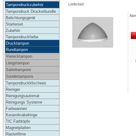
Lieferzeit:
Tampondruckzubehör
Tampondruck Druckerbundle
Abm
Belichtungsgerät
Starterset
Zubehör
Tampondruckfarbe
Drucktampon
Rundtampon
Vierecktampon
Längstampon
Satteltampons
Sondertampons
Tampondruckklischees
Reiniger
Reinigungsautomat
Reinigungs Systeme
Farbwannen
Keramikrakelringe
TIC Farbtöpfe
Magnetplatten
Rasterfilme