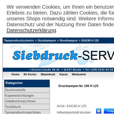
Wir verwenden Cookies, um Ihnen ein benutzer
Erlebnis zu bieten. Dazu zählen Cookies, die fü
unseres Shops notwendig sind. Weitere Inform
Datenschutz und der Nutzung Ihrer Daten finde
Datenschutzerklärung
.
»
»
»
Tampondruckzubehör
Drucktampon
Rundtampon
634190 H 125
Daimlerstraße 28-32
32257 Bünde
Tel:+(49) 5223 68 50
Home
Ihr Konto
Warenkorb
Kasse
Merkzettel
Kategorien
Drucktampon Nr. 190 H 125
Druckvorstufe
Kopiereinrichtungen
Siebdruckmaschinen
Art.Nr.: 634190 H 125
Textildruck
Tampondruckmaschinen
Artikeldatenblatt drucken