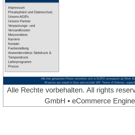
Impressum
Privatsphäre und Datenschutz
Unsere AGB's
Unsere Partner
Verpackungs- und
Versandkosten
Messevideos
Karriere
Kontakt
Faxbestellung
Anwendervideos Siebdruck &
Tampondruck
Lieferprogramm
Presse
Alle hier genannten Preise verstehen sich in EURO unverpackt ab Werk Bü
All prices are stated in Euro and exclude VAT. Terms of Delivery: unpac
Alle Rechte vorbehalten. All rights res
GmbH • eCommerce Engine