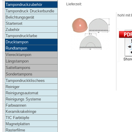
Lieferzeit:
Tampondruckzubehör
Tampondruck Druckerbundle
hohl mit
Belichtungsgerät
Starterset
Zubehör
Tampondruckfarbe
Drucktampon
Rundtampon
Vierecktampon
Längstampon
Satteltampons
Sondertampons
Tampondruckklischees
Reiniger
Reinigungsautomat
Reinigungs Systeme
Farbwannen
Keramikrakelringe
TIC Farbtöpfe
Magnetplatten
Rasterfilme