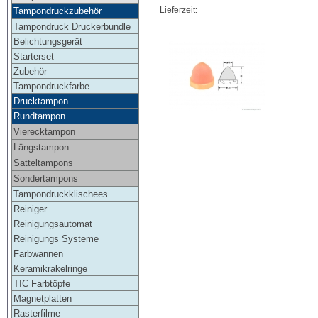
Lieferzeit:
Tampondruckzubehör
Tampondruck Druckerbundle
Belichtungsgerät
Starterset
Zubehör
Tampondruckfarbe
Drucktampon
Rundtampon
Vierecktampon
Längstampon
Satteltampons
Sondertampons
Tampondruckklischees
Reiniger
Reinigungsautomat
Reinigungs Systeme
Farbwannen
Keramikrakelringe
TIC Farbtöpfe
Magnetplatten
Rasterfilme