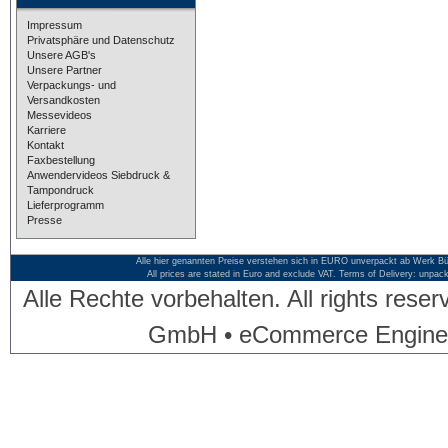
Impressum
Privatsphäre und Datenschutz
Unsere AGB's
Unsere Partner
Verpackungs- und
Versandkosten
Messevideos
Karriere
Kontakt
Faxbestellung
Anwendervideos Siebdruck &
Tampondruck
Lieferprogramm
Presse
Alle hier genannten Preise verstehen sich in EURO unverpackt ab Werk Bü
All prices are stated in Euro and exclude VAT. Terms of Delivery: unpac
Alle Rechte vorbehalten. All rights res
GmbH • eCommerce Engine