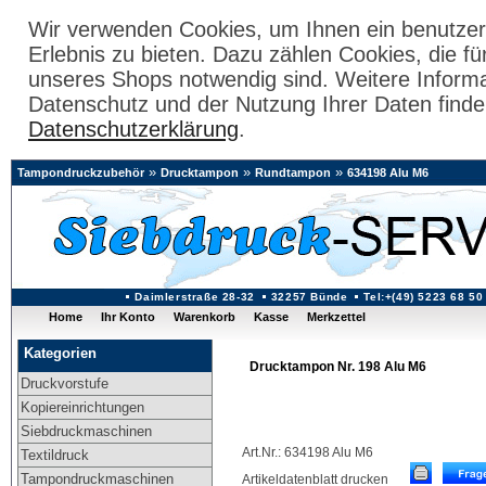
Wir verwenden Cookies, um Ihnen ein benutzer
Erlebnis zu bieten. Dazu zählen Cookies, die fü
unseres Shops notwendig sind. Weitere Inform
Datenschutz und der Nutzung Ihrer Daten finde
Datenschutzerklärung
.
»
»
»
Tampondruckzubehör
Drucktampon
Rundtampon
634198 Alu M6
Daimlerstraße 28-32
32257 Bünde
Tel:+(49) 5223 68 50
Home
Ihr Konto
Warenkorb
Kasse
Merkzettel
Kategorien
Drucktampon Nr. 198 Alu M6
Druckvorstufe
Kopiereinrichtungen
Siebdruckmaschinen
Art.Nr.: 634198 Alu M6
Textildruck
Tampondruckmaschinen
Artikeldatenblatt drucken