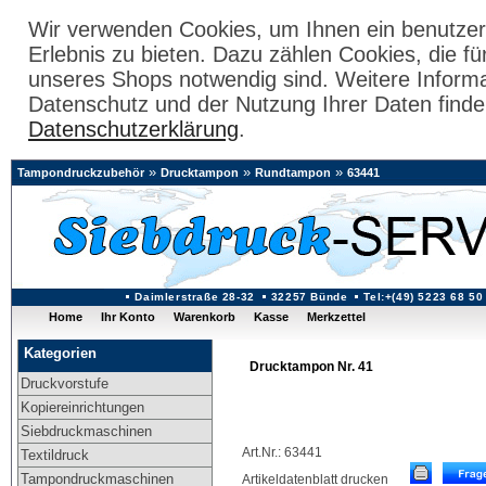
Wir verwenden Cookies, um Ihnen ein benutzer
Erlebnis zu bieten. Dazu zählen Cookies, die fü
unseres Shops notwendig sind. Weitere Inform
Datenschutz und der Nutzung Ihrer Daten finde
Datenschutzerklärung
.
»
»
»
Tampondruckzubehör
Drucktampon
Rundtampon
63441
Daimlerstraße 28-32
32257 Bünde
Tel:+(49) 5223 68 50
Home
Ihr Konto
Warenkorb
Kasse
Merkzettel
Kategorien
Drucktampon Nr. 41
Druckvorstufe
Kopiereinrichtungen
Siebdruckmaschinen
Art.Nr.: 63441
Textildruck
Tampondruckmaschinen
Artikeldatenblatt drucken