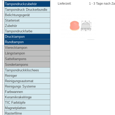
Lieferzeit:
1 - 3 Tage nach Z
Tampondruckzubehör
Tampondruck Druckerbundle
Belichtungsgerät
Starterset
Zubehör
Tampondruckfarbe
Drucktampon
Rundtampon
Vierecktampon
Längstampon
Satteltampons
Sondertampons
Tampondruckklischees
Reiniger
Reinigungsautomat
Reinigungs Systeme
Farbwannen
Keramikrakelringe
TIC Farbtöpfe
Magnetplatten
Rasterfilme