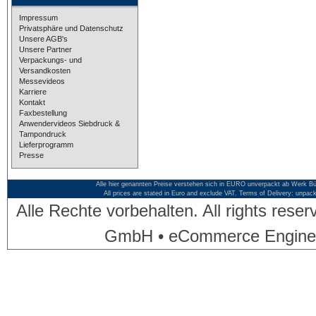
Impressum
Privatsphäre und Datenschutz
Unsere AGB's
Unsere Partner
Verpackungs- und
Versandkosten
Messevideos
Karriere
Kontakt
Faxbestellung
Anwendervideos Siebdruck &
Tampondruck
Lieferprogramm
Presse
Alle hier genannten Preise verstehen sich in EURO unverpackt ab Werk Bü
All prices are stated in Euro and exclude VAT. Terms of Delivery: unpac
Alle Rechte vorbehalten. All rights res
GmbH • eCommerce Engine