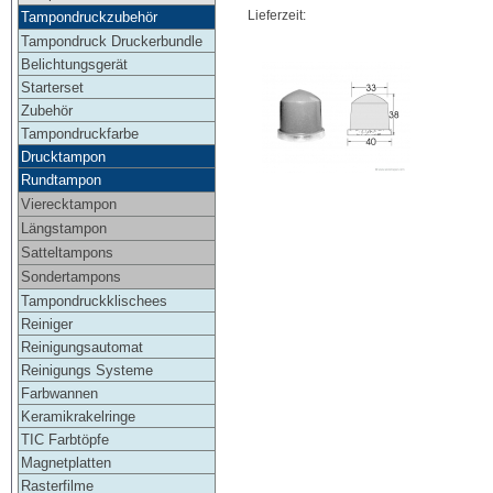
Lieferzeit:
Tampondruckzubehör
Tampondruck Druckerbundle
Belichtungsgerät
Starterset
Zubehör
Tampondruckfarbe
Drucktampon
Rundtampon
Vierecktampon
Längstampon
Satteltampons
Sondertampons
Tampondruckklischees
Reiniger
Reinigungsautomat
Reinigungs Systeme
Farbwannen
Keramikrakelringe
TIC Farbtöpfe
Magnetplatten
Rasterfilme