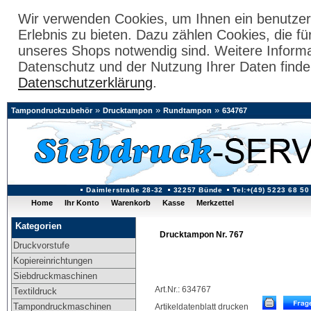
Wir verwenden Cookies, um Ihnen ein benutzer
Erlebnis zu bieten. Dazu zählen Cookies, die fü
unseres Shops notwendig sind. Weitere Inform
Datenschutz und der Nutzung Ihrer Daten finde
Datenschutzerklärung
.
»
»
»
Tampondruckzubehör
Drucktampon
Rundtampon
634767
Daimlerstraße 28-32
32257 Bünde
Tel:+(49) 5223 68 50
Home
Ihr Konto
Warenkorb
Kasse
Merkzettel
Kategorien
Drucktampon Nr. 767
Druckvorstufe
Kopiereinrichtungen
Siebdruckmaschinen
Art.Nr.: 634767
Textildruck
Tampondruckmaschinen
Artikeldatenblatt drucken