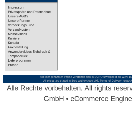
Impressum
Privatsphäre und Datenschutz
Unsere AGB's
Unsere Partner
Verpackungs- und
Versandkosten
Messevideos
Karriere
Kontakt
Faxbestellung
Anwendervideos Siebdruck &
Tampondruck
Lieferprogramm
Presse
Alle hier genannten Preise verstehen sich in EURO unverpackt ab Werk Bü
All prices are stated in Euro and exclude VAT. Terms of Delivery: unpac
Alle Rechte vorbehalten. All rights res
GmbH • eCommerce Engine