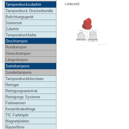
Lieferzeit:
Tampondruckzubehör
Tampondruck Druckerbundle
Belichtungsgerät
Starterset
Zubehör
Tampondruckfarbe
Drucktampon
Rundtampon
Vierecktampon
Längstampon
Satteltampons
Sondertampons
Tampondruckklischees
Reiniger
Reinigungsautomat
Reinigungs Systeme
Farbwannen
Keramikrakelringe
TIC Farbtöpfe
Magnetplatten
Rasterfilme