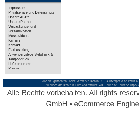
Impressum
Privatsphäre und Datenschutz
Unsere AGB's
Unsere Partner
Verpackungs- und
Versandkosten
Messevideos
Karriere
Kontakt
Faxbestellung
Anwendervideos Siebdruck &
Tampondruck
Lieferprogramm
Presse
Alle hier genannten Preise verstehen sich in EURO unverpackt ab Werk Bü
All prices are stated in Euro and exclude VAT. Terms of Delivery: unpac
Alle Rechte vorbehalten. All rights res
GmbH • eCommerce Engine