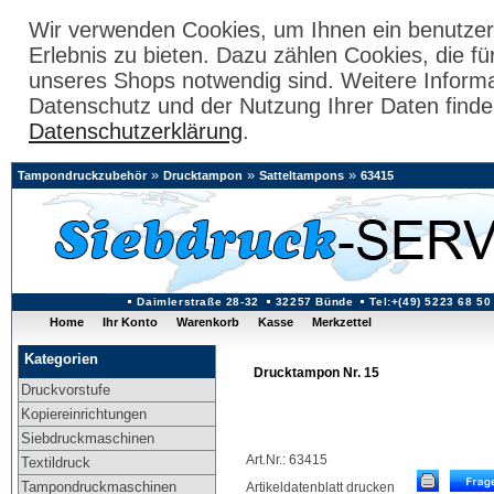
Wir verwenden Cookies, um Ihnen ein benutzer
Erlebnis zu bieten. Dazu zählen Cookies, die fü
unseres Shops notwendig sind. Weitere Inform
Datenschutz und der Nutzung Ihrer Daten finde
Datenschutzerklärung
.
»
»
»
Tampondruckzubehör
Drucktampon
Satteltampons
63415
Daimlerstraße 28-32
32257 Bünde
Tel:+(49) 5223 68 50
Home
Ihr Konto
Warenkorb
Kasse
Merkzettel
Kategorien
Drucktampon Nr. 15
Druckvorstufe
Kopiereinrichtungen
Siebdruckmaschinen
Art.Nr.: 63415
Textildruck
Tampondruckmaschinen
Artikeldatenblatt drucken