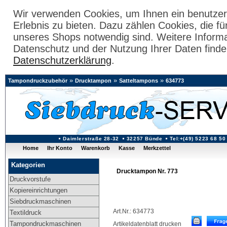
Wir verwenden Cookies, um Ihnen ein benutzer
Erlebnis zu bieten. Dazu zählen Cookies, die fü
unseres Shops notwendig sind. Weitere Inform
Datenschutz und der Nutzung Ihrer Daten finde
Datenschutzerklärung
.
»
»
»
Tampondruckzubehör
Drucktampon
Satteltampons
634773
Daimlerstraße 28-32
32257 Bünde
Tel:+(49) 5223 68 50
Home
Ihr Konto
Warenkorb
Kasse
Merkzettel
Kategorien
Drucktampon Nr. 773
Druckvorstufe
Kopiereinrichtungen
Siebdruckmaschinen
Art.Nr.: 634773
Textildruck
Tampondruckmaschinen
Artikeldatenblatt drucken