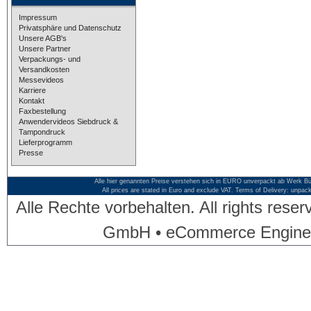
Impressum
Privatsphäre und Datenschutz
Unsere AGB's
Unsere Partner
Verpackungs- und
Versandkosten
Messevideos
Karriere
Kontakt
Faxbestellung
Anwendervideos Siebdruck &
Tampondruck
Lieferprogramm
Presse
Alle hier genannten Preise verstehen sich in EURO unverpackt ab Werk Bü
All prices are stated in Euro and exclude VAT. Terms of Delivery: unpac
Alle Rechte vorbehalten. All rights res
GmbH • eCommerce Engine