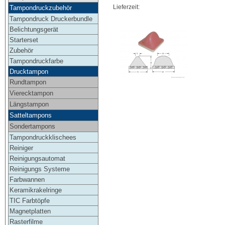
Lieferzeit:
Tampondruckzubehör
Tampondruck Druckerbundle
Belichtungsgerät
Starterset
Zubehör
Tampondruckfarbe
Drucktampon
Rundtampon
Vierecktampon
Längstampon
Satteltampons
Sondertampons
Tampondruckklischees
Reiniger
Reinigungsautomat
Reinigungs Systeme
Farbwannen
Keramikrakelringe
TIC Farbtöpfe
Magnetplatten
Rasterfilme