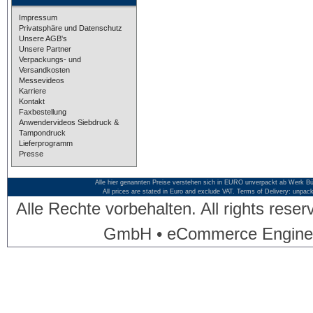
Impressum
Privatsphäre und Datenschutz
Unsere AGB's
Unsere Partner
Verpackungs- und
Versandkosten
Messevideos
Karriere
Kontakt
Faxbestellung
Anwendervideos Siebdruck &
Tampondruck
Lieferprogramm
Presse
Alle hier genannten Preise verstehen sich in EURO unverpackt ab Werk Bü
All prices are stated in Euro and exclude VAT. Terms of Delivery: unpac
Alle Rechte vorbehalten. All rights res
GmbH • eCommerce Engine