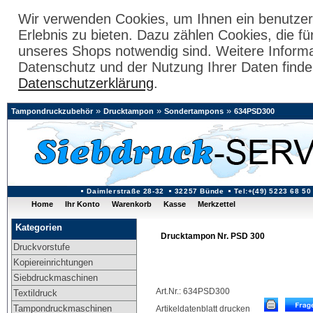
Wir verwenden Cookies, um Ihnen ein benutzer
Erlebnis zu bieten. Dazu zählen Cookies, die fü
unseres Shops notwendig sind. Weitere Inform
Datenschutz und der Nutzung Ihrer Daten finde
Datenschutzerklärung
.
»
»
»
Tampondruckzubehör
Drucktampon
Sondertampons
634PSD300
Daimlerstraße 28-32
32257 Bünde
Tel:+(49) 5223 68 50
Home
Ihr Konto
Warenkorb
Kasse
Merkzettel
Kategorien
Drucktampon Nr. PSD 300
Druckvorstufe
Kopiereinrichtungen
Siebdruckmaschinen
Art.Nr.: 634PSD300
Textildruck
Tampondruckmaschinen
Artikeldatenblatt drucken