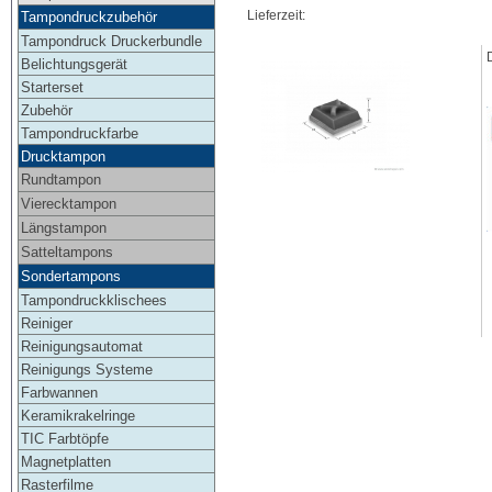
Lieferzeit:
Tampondruckzubehör
Tampondruck Druckerbundle
Belichtungsgerät
Starterset
Zubehör
Tampondruckfarbe
Drucktampon
Rundtampon
Vierecktampon
Längstampon
Satteltampons
Sondertampons
Tampondruckklischees
Reiniger
Reinigungsautomat
Reinigungs Systeme
Farbwannen
Keramikrakelringe
TIC Farbtöpfe
Magnetplatten
Rasterfilme