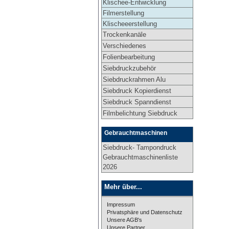
Klischee-Entwicklung
Filmerstellung
Klischeeerstellung
Trockenkanäle
Verschiedenes
Folienbearbeitung
Siebdruckzubehör
Siebdruckrahmen Alu
Siebdruck Kopierdienst
Siebdruck Spanndienst
Filmbelichtung Siebdruck
Gebrauchtmaschinen
Siebdruck- Tampondruck
Gebrauchtmaschinenliste
2026
Mehr über...
Impressum
Privatsphäre und Datenschutz
Unsere AGB's
Unsere Partner