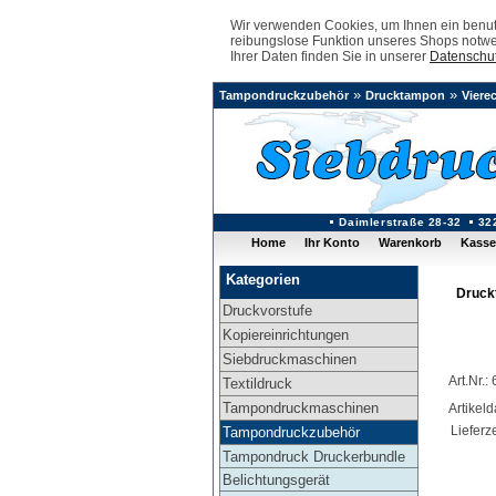
Wir verwenden Cookies, um Ihnen ein benutz
reibungslose Funktion unseres Shops notwe
Ihrer Daten finden Sie in unserer
Datenschut
»
»
Tampondruckzubehör
Drucktampon
Viere
Daimlerstraße 28-32
32
Home
Ihr Konto
Warenkorb
Kasse
Kategorien
Druck
Druckvorstufe
Kopiereinrichtungen
Siebdruckmaschinen
Art.Nr.:
Textildruck
Tampondruckmaschinen
Artikel
Lieferze
Tampondruckzubehör
Tampondruck Druckerbundle
Belichtungsgerät