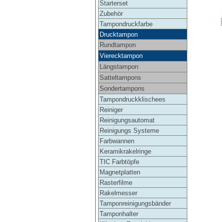
Starterset
Zubehör
Tampondruckfarbe
Drucktampon
Rundtampon
Vierecktampon
Längstampon
Satteltampons
Sondertampons
Tampondruckklischees
Reiniger
Reinigungsautomat
Reinigungs Systeme
Farbwannen
Keramikrakelringe
TIC Farbtöpfe
Magnetplatten
Rasterfilme
Rakelmesser
Tamponreinigungsbänder
Tamponhalter