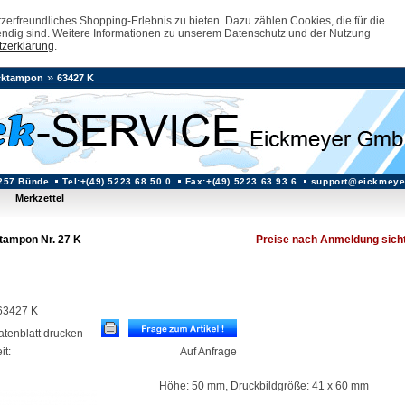
erfreundliches Shopping-Erlebnis zu bieten. Dazu zählen Cookies, die für die
ndig sind. Weitere Informationen zu unserem Datenschutz und der Nutzung
zerklärung
.
»
cktampon
63427 K
257 Bünde
Tel:+(49) 5223 68 50 0
Fax:+(49) 5223 63 93 6
support@eickmeye
Merkzettel
tampon Nr. 27 K
Preise nach Anmeldung sich
 63427 K
datenblatt drucken
it:
Auf Anfrage
Höhe: 50 mm, Druckbildgröße: 41 x 60 mm