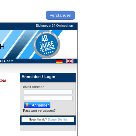
Verstanden
Eickmeyer24 Onlineshop
r24.com
Anmelden / Login
tbar!
eMail-Adresse:
Passwort vergessen?
Neuer Kunde?
Starten Sie hier.