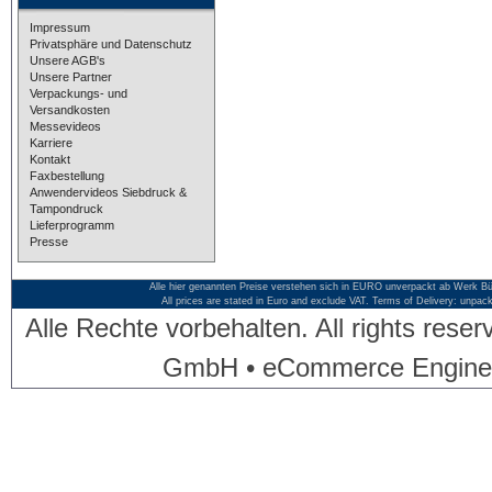
Impressum
Privatsphäre und Datenschutz
Unsere AGB's
Unsere Partner
Verpackungs- und
Versandkosten
Messevideos
Karriere
Kontakt
Faxbestellung
Anwendervideos Siebdruck &
Tampondruck
Lieferprogramm
Presse
Alle hier genannten Preise verstehen sich in EURO unverpackt ab Werk Bü
All prices are stated in Euro and exclude VAT. Terms of Delivery: unpac
Alle Rechte vorbehalten. All rights res
GmbH • eCommerce Engine