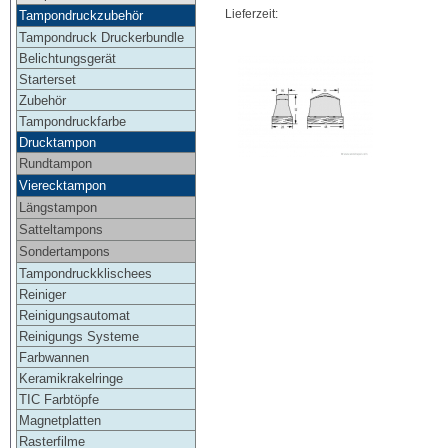
Lieferzeit:
Tampondruckzubehör
Tampondruck Druckerbundle
Belichtungsgerät
Starterset
Zubehör
Tampondruckfarbe
Drucktampon
Rundtampon
Vierecktampon
Längstampon
Satteltampons
Sondertampons
Tampondruckklischees
Reiniger
Reinigungsautomat
Reinigungs Systeme
Farbwannen
Keramikrakelringe
TIC Farbtöpfe
Magnetplatten
Rasterfilme