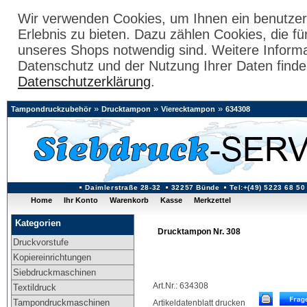
Wir verwenden Cookies, um Ihnen ein benutzer
Erlebnis zu bieten. Dazu zählen Cookies, die fü
unseres Shops notwendig sind. Weitere Inform
Datenschutz und der Nutzung Ihrer Daten finde
Datenschutzerklärung
.
»
»
»
Tampondruckzubehör
Drucktampon
Vierecktampon
634308
Daimlerstraße 28-32
32257 Bünde
Tel:+(49) 5223 68 50
Home
Ihr Konto
Warenkorb
Kasse
Merkzettel
Kategorien
Drucktampon Nr. 308
Druckvorstufe
Kopiereinrichtungen
Siebdruckmaschinen
Art.Nr.: 634308
Textildruck
Tampondruckmaschinen
Artikeldatenblatt drucken