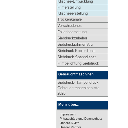
Klischee-Entwicklung
Filmerstellung
Klischeeerstellung
Trockenkanäle
Verschiedenes
Folienbearbeitung
Siebdruckzubehör
Siebdruckrahmen Alu
Siebdruck Kopierdienst
Siebdruck Spanndienst
Filmbelichtung Siebdruck
Gebrauchtmaschinen
Siebdruck- Tampondruck
Gebrauchtmaschinenliste
2026
Mehr über...
Impressum
Privatsphäre und Datenschutz
Unsere AGB's
Unsere Partner