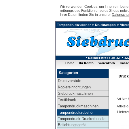
Wir verwenden Cookies, um Ihnen ein benutz
reibungslose Funktion unseres Shops notwe
Ihrer Daten finden Sie in unserer
Datenschut
»
»
Tampondruckzubehör
Drucktampon
Viere
Daimlerstraße 28-32
32
Home
Ihr Konto
Warenkorb
Kasse
Kategorien
Druck
Druckvorstufe
Kopiereinrichtungen
Siebdruckmaschinen
Art.Nr.
Textildruck
Tampondruckmaschinen
Artikel
Lieferze
Tampondruckzubehör
Tampondruck Druckerbundle
Belichtungsgerät