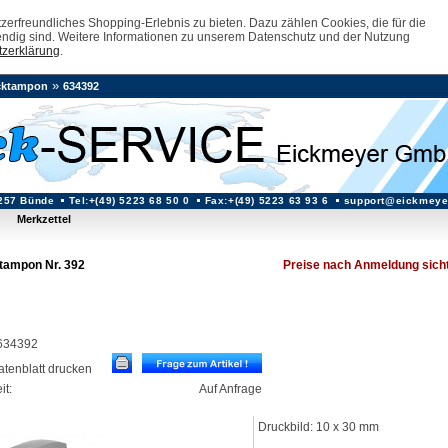
erfreundliches Shopping-Erlebnis zu bieten. Dazu zählen Cookies, die für die
ndig sind. Weitere Informationen zu unserem Datenschutz und der Nutzung
zerklärung
.
»
cktampon
634392
257 Bünde
Tel:+(49) 5223 68 50 0
Fax:+(49) 5223 63 93 6
support@eickmeye
Merkzettel
tampon Nr. 392
Preise nach Anmeldung sich
: 634392
datenblatt drucken
it:
Auf Anfrage
Druckbild: 10 x 30 mm