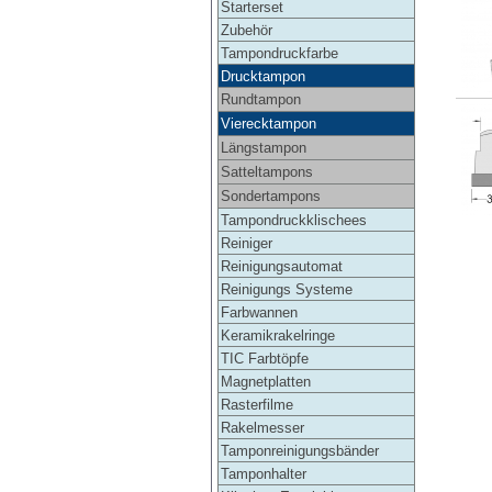
Starterset
Zubehör
Tampondruckfarbe
Drucktampon
Rundtampon
Vierecktampon
Längstampon
Satteltampons
Sondertampons
Tampondruckklischees
Reiniger
Reinigungsautomat
Reinigungs Systeme
Farbwannen
Keramikrakelringe
TIC Farbtöpfe
Magnetplatten
Rasterfilme
Rakelmesser
Tamponreinigungsbänder
Tamponhalter