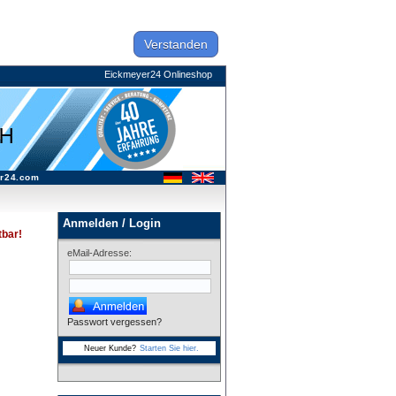
Verstanden
Eickmeyer24 Onlineshop
r24.com
Anmelden / Login
tbar!
eMail-Adresse:
Passwort vergessen?
Neuer Kunde?
Starten Sie hier.