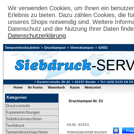
Wir verwenden Cookies, um Ihnen ein benutzer
Erlebnis zu bieten. Dazu zählen Cookies, die fü
unseres Shops notwendig sind. Weitere Inform
Datenschutz und der Nutzung Ihrer Daten finde
Datenschutzerklärung
.
»
»
»
Tampondruckzubehör
Drucktampon
Vierecktampon
63453
Daimlerstraße 28-32
32257 Bünde
Tel:+(49) 5223 68 50
Home
Ihr Konto
Warenkorb
Kasse
Merkzettel
Kategorien
Drucktampon Nr. 53
Druckvorstufe
Kopiereinrichtungen
Siebdruckmaschinen
Art.Nr.: 63453
Textildruck
Tampondruckmaschinen
Artikeldatenblatt drucken