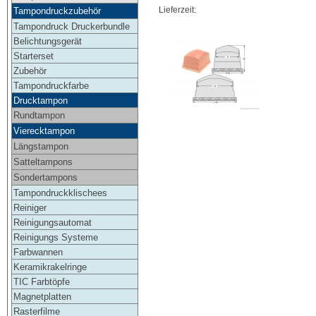
Lieferzeit:
Tampondruckzubehör
Tampondruck Druckerbundle
Belichtungsgerät
Starterset
Zubehör
Tampondruckfarbe
Drucktampon
Rundtampon
Vierecktampon
Längstampon
Satteltampons
Sondertampons
Tampondruckklischees
Reiniger
Reinigungsautomat
Reinigungs Systeme
Farbwannen
Keramikrakelringe
TIC Farbtöpfe
Magnetplatten
Rasterfilme