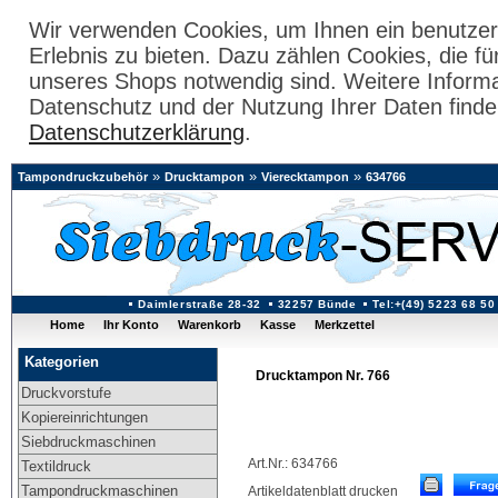
Wir verwenden Cookies, um Ihnen ein benutzer
Erlebnis zu bieten. Dazu zählen Cookies, die fü
unseres Shops notwendig sind. Weitere Inform
Datenschutz und der Nutzung Ihrer Daten finde
Datenschutzerklärung
.
»
»
»
Tampondruckzubehör
Drucktampon
Vierecktampon
634766
Daimlerstraße 28-32
32257 Bünde
Tel:+(49) 5223 68 50
Home
Ihr Konto
Warenkorb
Kasse
Merkzettel
Kategorien
Drucktampon Nr. 766
Druckvorstufe
Kopiereinrichtungen
Siebdruckmaschinen
Art.Nr.: 634766
Textildruck
Tampondruckmaschinen
Artikeldatenblatt drucken