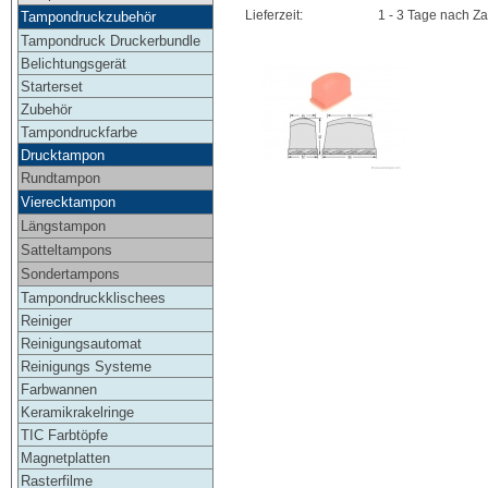
Lieferzeit:
1 - 3 Tage nach Z
Tampondruckzubehör
Tampondruck Druckerbundle
Belichtungsgerät
Starterset
Zubehör
Tampondruckfarbe
Drucktampon
Rundtampon
Vierecktampon
Längstampon
Satteltampons
Sondertampons
Tampondruckklischees
Reiniger
Reinigungsautomat
Reinigungs Systeme
Farbwannen
Keramikrakelringe
TIC Farbtöpfe
Magnetplatten
Rasterfilme