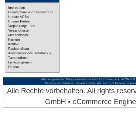
Impressum
Privatsphäre und Datenschutz
Unsere AGB's
Unsere Partner
Verpackungs- und
Versandkosten
Messevideos
Karriere
Kontakt
Faxbestellung
Anwendervideos Siebdruck &
Tampondruck
Lieferprogramm
Presse
Alle hier genannten Preise verstehen sich in EURO unverpackt ab Werk Bü
All prices are stated in Euro and exclude VAT. Terms of Delivery: unpac
Alle Rechte vorbehalten. All rights res
GmbH • eCommerce Engine