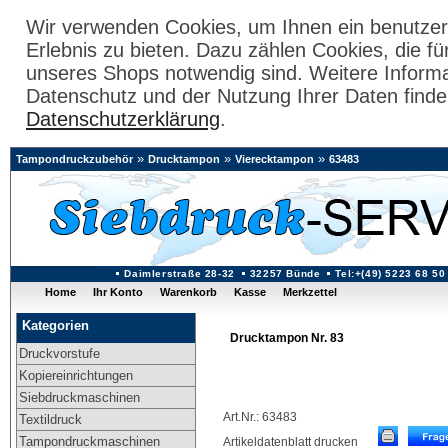
Wir verwenden Cookies, um Ihnen ein benutzer
Erlebnis zu bieten. Dazu zählen Cookies, die fü
unseres Shops notwendig sind. Weitere Inform
Datenschutz und der Nutzung Ihrer Daten finde
Datenschutzerklärung
.
»
»
»
Tampondruckzubehör
Drucktampon
Vierecktampon
63483
Daimlerstraße 28-32
32257 Bünde
Tel:+(49) 5223 68 50
Home
Ihr Konto
Warenkorb
Kasse
Merkzettel
Kategorien
Drucktampon Nr. 83
Druckvorstufe
Kopiereinrichtungen
Siebdruckmaschinen
Art.Nr.: 63483
Textildruck
Tampondruckmaschinen
Artikeldatenblatt drucken