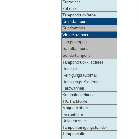
Starterset
Zubehör
Tampondruckfarbe
Drucktampon
Rundtampon
Vierecktampon
Längstampon
Satteltampons
Sondertampons
Tampondruckklischees
Reiniger
Reinigungsautomat
Reinigungs Systeme
Farbwannen
Keramikrakelringe
TIC Farbtöpfe
Magnetplatten
Rasterfilme
Rakelmesser
Tamponreinigungsbänder
Tamponhalter