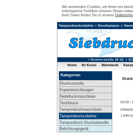
Wir verwenden Cookies, um Ihnen ein benutz
reibungslose Funktion unseres Shops notwe
Ihrer Daten finden Sie in unserer
Datenschut
»
»
Tampondruckzubehör
Drucktampon
Viere
Daimlerstraße 28-32
32
Home
Ihr Konto
Warenkorb
Kasse
Kategorien
Druck
Druckvorstufe
Kopiereinrichtungen
Siebdruckmaschinen
Art.Nr.:
Textildruck
Tampondruckmaschinen
Artikel
Lieferze
Tampondruckzubehör
Tampondruck Druckerbundle
Belichtungsgerät