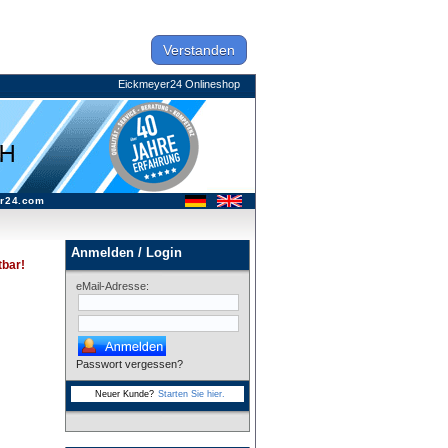
Verstanden
Eickmeyer24 Onlineshop
r24.com
Anmelden / Login
tbar!
eMail-Adresse:
Passwort vergessen?
Neuer Kunde?
Starten Sie hier.