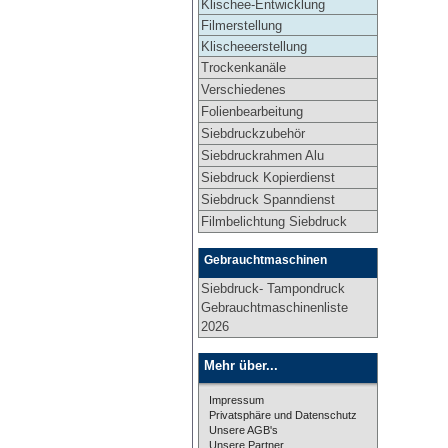
Klischee-Entwicklung
Filmerstellung
Klischeeerstellung
Trockenkanäle
Verschiedenes
Folienbearbeitung
Siebdruckzubehör
Siebdruckrahmen Alu
Siebdruck Kopierdienst
Siebdruck Spanndienst
Filmbelichtung Siebdruck
Gebrauchtmaschinen
Siebdruck- Tampondruck
Gebrauchtmaschinenliste
2026
Mehr über...
Impressum
Privatsphäre und Datenschutz
Unsere AGB's
Unsere Partner