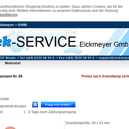
erfreundliches Shopping-Erlebnis zu bieten. Dazu zählen Cookies, die für die
ndig sind. Weitere Informationen zu unserem Datenschutz und der Nutzung
zerklärung
.
»
cktampon
63488
257 Bünde
Tel:+(49) 5223 68 50 0
Fax:+(49) 5223 63 93 6
support@eickmeye
Merkzettel
tampon Nr. 88
Preise nach Anmeldung sich
 63488
datenblatt drucken
it:
1 - 3 Tage nach Zahlungseingang
Druckbildgröße: 49 x 53 mm