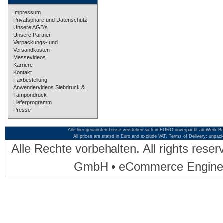
Impressum
Privatsphäre und Datenschutz
Unsere AGB's
Unsere Partner
Verpackungs- und
Versandkosten
Messevideos
Karriere
Kontakt
Faxbestellung
Anwendervideos Siebdruck &
Tampondruck
Lieferprogramm
Presse
Alle hier genannten Preise verstehen sich in EURO unverpackt ab Werk Bü
All prices are stated in Euro and exclude VAT. Terms of Delivery: unpac
Alle Rechte vorbehalten. All rights res
GmbH • eCommerce Engine