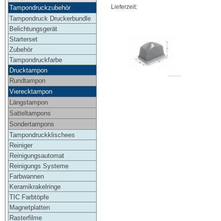
Lieferzeit:
Tampondruckzubehör
Tampondruck Druckerbundle
Belichtungsgerät
Starterset
Zubehör
Tampondruckfarbe
Drucktampon
Rundtampon
Vierecktampon
Längstampon
Satteltampons
Sondertampons
Tampondruckklischees
Reiniger
Reinigungsautomat
Reinigungs Systeme
Farbwannen
Keramikrakelringe
TIC Farbtöpfe
Magnetplatten
Rasterfilme