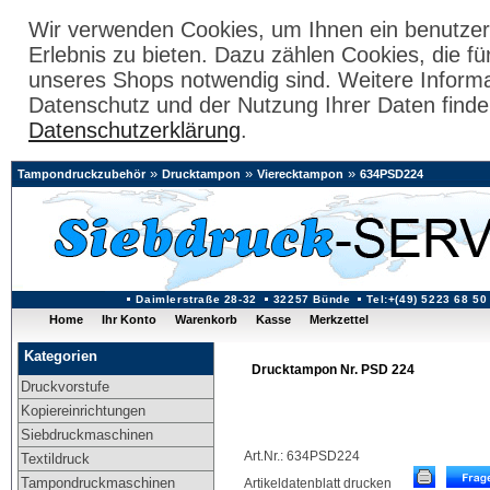
Wir verwenden Cookies, um Ihnen ein benutzer
Erlebnis zu bieten. Dazu zählen Cookies, die fü
unseres Shops notwendig sind. Weitere Inform
Datenschutz und der Nutzung Ihrer Daten finde
Datenschutzerklärung
.
»
»
»
Tampondruckzubehör
Drucktampon
Vierecktampon
634PSD224
Daimlerstraße 28-32
32257 Bünde
Tel:+(49) 5223 68 50
Home
Ihr Konto
Warenkorb
Kasse
Merkzettel
Kategorien
Drucktampon Nr. PSD 224
Druckvorstufe
Kopiereinrichtungen
Siebdruckmaschinen
Art.Nr.: 634PSD224
Textildruck
Tampondruckmaschinen
Artikeldatenblatt drucken