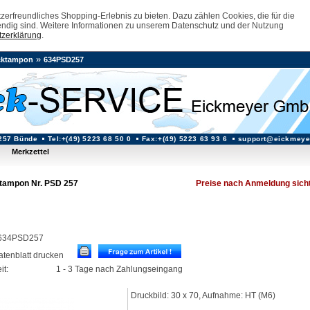
erfreundliches Shopping-Erlebnis zu bieten. Dazu zählen Cookies, die für die
ndig sind. Weitere Informationen zu unserem Datenschutz und der Nutzung
zerklärung
.
»
cktampon
634PSD257
257 Bünde
Tel:+(49) 5223 68 50 0
Fax:+(49) 5223 63 93 6
support@eickmeye
Merkzettel
tampon Nr. PSD 257
Preise nach Anmeldung sich
: 634PSD257
datenblatt drucken
it:
1 - 3 Tage nach Zahlungseingang
Druckbild: 30 x 70, Aufnahme: HT (M6)