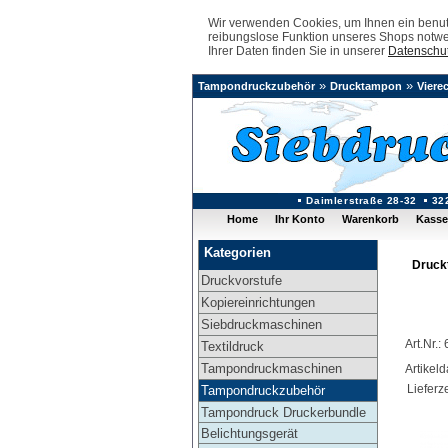
Wir verwenden Cookies, um Ihnen ein benutz
reibungslose Funktion unseres Shops notwe
Ihrer Daten finden Sie in unserer
Datenschut
»
»
Tampondruckzubehör
Drucktampon
Viere
Daimlerstraße 28-32
32
Home
Ihr Konto
Warenkorb
Kasse
Kategorien
Druck
Druckvorstufe
Kopiereinrichtungen
Siebdruckmaschinen
Art.Nr.
Textildruck
Tampondruckmaschinen
Artikel
Lieferze
Tampondruckzubehör
Tampondruck Druckerbundle
Belichtungsgerät