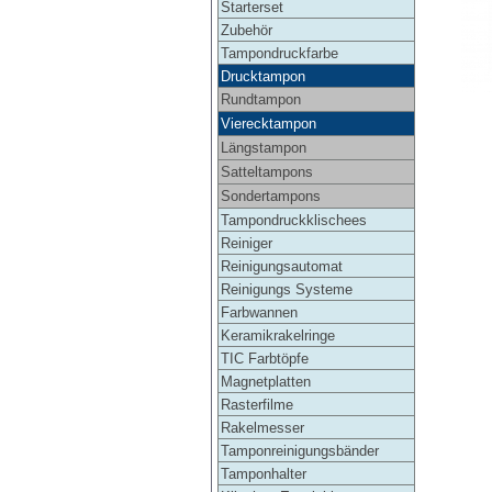
Starterset
Zubehör
Tampondruckfarbe
Drucktampon
Rundtampon
Vierecktampon
Längstampon
Satteltampons
Sondertampons
Tampondruckklischees
Reiniger
Reinigungsautomat
Reinigungs Systeme
Farbwannen
Keramikrakelringe
TIC Farbtöpfe
Magnetplatten
Rasterfilme
Rakelmesser
Tamponreinigungsbänder
Tamponhalter