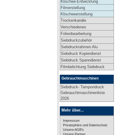
Klischee-Entwicklung
Filmerstellung
Klischeeerstellung
Trockenkanäle
Verschiedenes
Folienbearbeitung
Siebdruckzubehör
Siebdruckrahmen Alu
Siebdruck Kopierdienst
Siebdruck Spanndienst
Filmbelichtung Siebdruck
Gebrauchtmaschinen
Siebdruck- Tampondruck
Gebrauchtmaschinenliste
2026
Mehr über...
Impressum
Privatsphäre und Datenschutz
Unsere AGB's
Unsere Partner