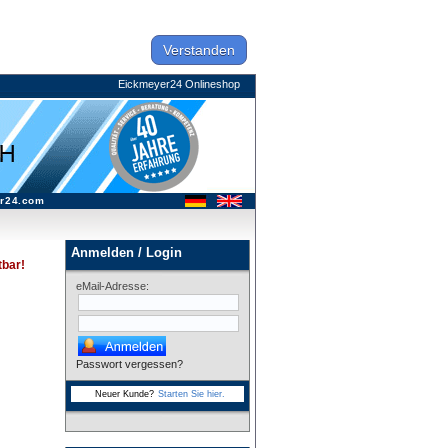
Verstanden
Eickmeyer24 Onlineshop
r24.com
Anmelden / Login
tbar!
eMail-Adresse:
Passwort vergessen?
Neuer Kunde?
Starten Sie hier.