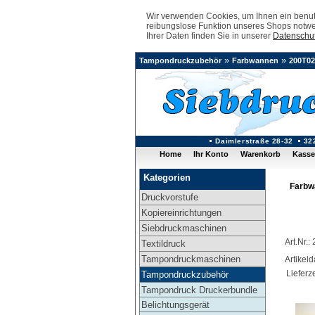
Wir verwenden Cookies, um Ihnen ein benutz
reibungslose Funktion unseres Shops notwe
Ihrer Daten finden Sie in unserer
Datenschut
»
»
Tampondruckzubehör
Farbwannen
200T02
Daimlerstraße 28-32
32
Home
Ihr Konto
Warenkorb
Kasse
Kategorien
Farbw
Druckvorstufe
Kopiereinrichtungen
Siebdruckmaschinen
Art.Nr.
Textildruck
Tampondruckmaschinen
Artikel
Lieferze
Tampondruckzubehör
Tampondruck Druckerbundle
Belichtungsgerät