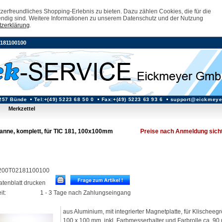
erfreundliches Shopping-Erlebnis zu bieten. Dazu zählen Cookies, die für die
ndig sind. Weitere Informationen zu unserem Datenschutz und der Nutzung
zerklärung
.
181100100
257 Bünde
Tel:+(49) 5223 68 50 0
Fax:+(49) 5223 63 93 6
support@eickmeye
Merkzettel
anne, komplett, für TIC 181, 100x100mm
Preise nach Anmeldung sich
: 200T02181100100
datenblatt drucken
it:
1 - 3 Tage nach Zahlungseingang
aus Aluminium, mit integrierter Magnetplatte, für Klischeeg
100 x 100 mm, inkl. Farbmesserhalter und Farbrolle ca. 90