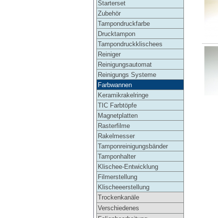
Starterset
Zubehör
Tampondruckfarbe
Drucktampon
Tampondruckklischees
Reiniger
Reinigungsautomat
Reinigungs Systeme
Farbwannen
Keramikrakelringe
TIC Farbtöpfe
Magnetplatten
Rasterfilme
Rakelmesser
Tamponreinigungsbänder
Tamponhalter
Klischee-Entwicklung
Filmerstellung
Klischeeerstellung
Trockenkanäle
Verschiedenes