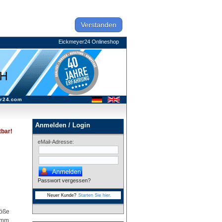
Verstanden
Eickmeyer24 Onlineshop
r24.com
Anmelden / Login
tbar!
eMail-Adresse:
Passwort vergessen?
Neuer Kunde?
Starten Sie hier.
röße
 mm,