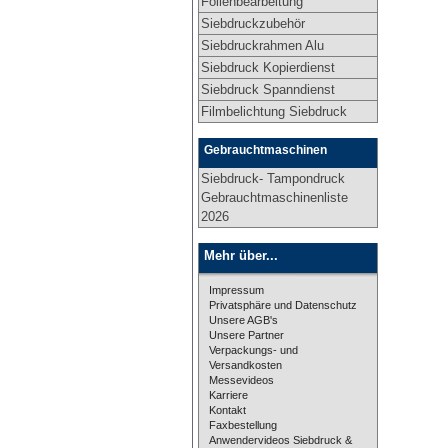
Folienbearbeitung
Siebdruckzubehör
Siebdruckrahmen Alu
Siebdruck Kopierdienst
Siebdruck Spanndienst
Filmbelichtung Siebdruck
Gebrauchtmaschinen
Siebdruck- Tampondruck
Gebrauchtmaschinenliste
2026
Mehr über...
Impressum
Privatsphäre und Datenschutz
Unsere AGB's
Unsere Partner
Verpackungs- und
Versandkosten
Messevideos
Karriere
Kontakt
Faxbestellung
Anwendervideos Siebdruck &