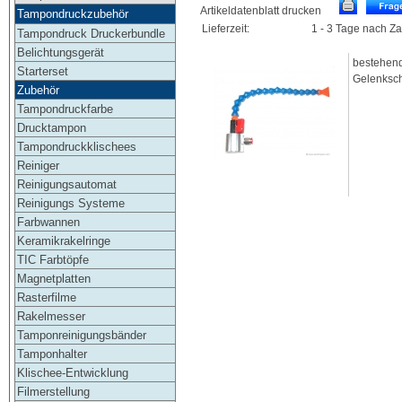
Artikeldatenblatt drucken
Tampondruckzubehör
Lieferzeit:
1 - 3 Tage nach Z
Tampondruck Druckerbundle
Belichtungsgerät
bestehen
Starterset
Gelenksch
Zubehör
Tampondruckfarbe
Drucktampon
Tampondruckklischees
Reiniger
Reinigungsautomat
Reinigungs Systeme
Farbwannen
Keramikrakelringe
TIC Farbtöpfe
Magnetplatten
Rasterfilme
Rakelmesser
Tamponreinigungsbänder
Tamponhalter
Klischee-Entwicklung
Filmerstellung