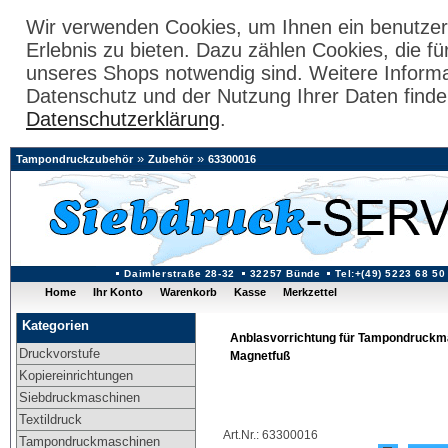
Wir verwenden Cookies, um Ihnen ein benutzer
Erlebnis zu bieten. Dazu zählen Cookies, die fü
unseres Shops notwendig sind. Weitere Inform
Datenschutz und der Nutzung Ihrer Daten finde
Datenschutzerklärung
.
»
»
Tampondruckzubehör
Zubehör
63300016
Daimlerstraße 28-32
32257 Bünde
Tel:+(49) 5223 68 50
Home
Ihr Konto
Warenkorb
Kasse
Merkzettel
Kategorien
Anblasvorrichtung für Tampondruckm
Druckvorstufe
Magnetfuß
Kopiereinrichtungen
Siebdruckmaschinen
Textildruck
Art.Nr.: 63300016
Tampondruckmaschinen