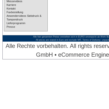
Messevideos
Karriere
Kontakt
Faxbestellung
Anwendervideos Siebdruck &
Tampondruck
Lieferprogramm
Presse
Alle hier genannten Preise verstehen sich in EURO unverpackt ab Werk Bü
All prices are stated in Euro and exclude VAT. Terms of Delivery: unpac
Alle Rechte vorbehalten. All rights res
GmbH • eCommerce Engine