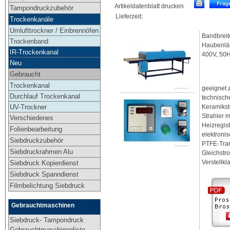
Artikeldatenblatt drucken
Tampondruckzubehör
Lieferzeit:
Trockenkanäle
Umlufttrockner / Einbrennöfen
Bandbreit
Trockenband
Haubenlän
IR-Trockenkanal
400V, 50
Neu
Gebraucht
Trockenkanal
geeignet 
Durchlauf Trockenkanal
technische
UV-Trockner
Keramikstr
Strahler 
Verschiedenes
Heizregist
Folienbearbeitung
elektroni
Siebdruckzubehör
PTFE-Tran
Siebdruckrahmen Alu
Gleichstro
Verstellkl
Siebdruck Kopierdienst
Siebdruck Spanndienst
Filmbelichtung Siebdruck
Gebrauchtmaschinen
Siebdruck- Tampondruck
Gebrauchtmaschinenliste