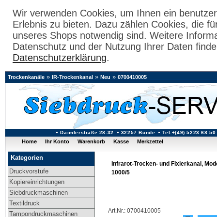
Wir verwenden Cookies, um Ihnen ein benutzer
Erlebnis zu bieten. Dazu zählen Cookies, die fü
unseres Shops notwendig sind. Weitere Inform
Datenschutz und der Nutzung Ihrer Daten finde
Datenschutzerklärung
.
»
»
»
Trockenkanäle
IR-Trockenkanal
Neu
0700410005
Daimlerstraße 28-32
32257 Bünde
Tel:+(49) 5223 68 50
Home
Ihr Konto
Warenkorb
Kasse
Merkzettel
Kategorien
Infrarot-Trocken- und Fixierkanal, Mod
Druckvorstufe
1000/5
Kopiereinrichtungen
Siebdruckmaschinen
Textildruck
Art.Nr.: 0700410005
Tampondruckmaschinen