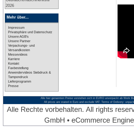
2026
Mehr über...
Impressum
Privatsphäre und Datenschutz
Unsere AGB's
Unsere Partner
Verpackungs- und
Versandkosten
Messevideos
Karriere
Kontakt
Faxbestellung
Anwendervideos Siebdruck &
Tampondruck
Lieferprogramm
Presse
Alle hier genannten Preise verstehen sich in EURO unverpackt ab Werk Bü
All prices are stated in Euro and exclude VAT. Terms of Delivery: unpac
Alle Rechte vorbehalten. All rights res
GmbH • eCommerce Engine