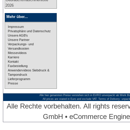
2026
Mehr über...
Impressum
Privatsphäre und Datenschutz
Unsere AGB's
Unsere Partner
Verpackungs- und
Versandkosten
Messevideos
Karriere
Kontakt
Faxbestellung
Anwendervideos Siebdruck &
Tampondruck
Lieferprogramm
Presse
Alle hier genannten Preise verstehen sich in EURO unverpackt ab Werk Bü
All prices are stated in Euro and exclude VAT. Terms of Delivery: unpac
Alle Rechte vorbehalten. All rights res
GmbH • eCommerce Engine