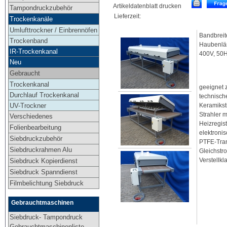
Artikeldatenblatt drucken
Tampondruckzubehör
Lieferzeit:
Trockenkanäle
Umlufttrockner / Einbrennöfen
Bandbreit
Trockenband
Haubenlän
IR-Trockenkanal
400V, 50
Neu
Gebraucht
Trockenkanal
geeignet 
Durchlauf Trockenkanal
technische
UV-Trockner
Keramikstr
Strahler 
Verschiedenes
Heizregist
Folienbearbeitung
elektroni
Siebdruckzubehör
PTFE-Tran
Siebdruckrahmen Alu
Gleichstro
Verstellkl
Siebdruck Kopierdienst
Siebdruck Spanndienst
Filmbelichtung Siebdruck
Gebrauchtmaschinen
Siebdruck- Tampondruck
Gebrauchtmaschinenliste