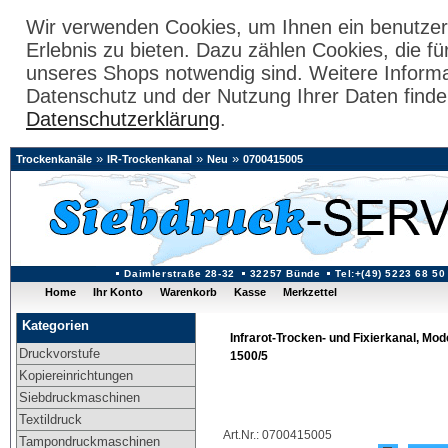
Wir verwenden Cookies, um Ihnen ein benutzer
Erlebnis zu bieten. Dazu zählen Cookies, die fü
unseres Shops notwendig sind. Weitere Inform
Datenschutz und der Nutzung Ihrer Daten finde
Datenschutzerklärung
.
»
»
»
Trockenkanäle
IR-Trockenkanal
Neu
0700415005
Daimlerstraße 28-32
32257 Bünde
Tel:+(49) 5223 68 50
Home
Ihr Konto
Warenkorb
Kasse
Merkzettel
Kategorien
Infrarot-Trocken- und Fixierkanal, Mod
Druckvorstufe
1500/5
Kopiereinrichtungen
Siebdruckmaschinen
Textildruck
Art.Nr.: 0700415005
Tampondruckmaschinen