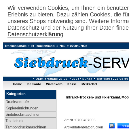
Wir verwenden Cookies, um Ihnen ein benutzer
Erlebnis zu bieten. Dazu zählen Cookies, die fü
unseres Shops notwendig sind. Weitere Inform
Datenschutz und der Nutzung Ihrer Daten finde
Datenschutzerklärung
.
»
»
»
Trockenkanäle
IR-Trockenkanal
Neu
0700407003
Daimlerstraße 28-32
32257 Bünde
Tel:+(49) 5223 68 50
Home
Ihr Konto
Warenkorb
Kasse
Merkzettel
Kategorien
Infrarot-Trocken- und Fixierkanal, Mod
Druckvorstufe
Kopiereinrichtungen
Siebdruckmaschinen
Art.Nr.: 0700407003
Textildruck
Tampondruckmaschinen
Artikeldatenblatt drucken