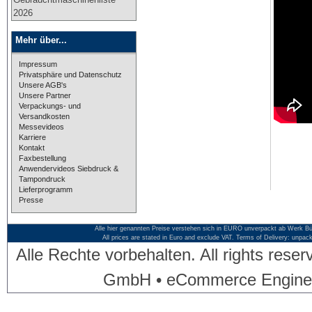
2026
Mehr über...
Impressum
Privatsphäre und Datenschutz
Unsere AGB's
Unsere Partner
Verpackungs- und
Versandkosten
Messevideos
Karriere
Kontakt
Faxbestellung
Anwendervideos Siebdruck &
Tampondruck
Lieferprogramm
Presse
Alle hier genannten Preise verstehen sich in EURO unverpackt ab Werk Bü
All prices are stated in Euro and exclude VAT. Terms of Delivery: unpac
Alle Rechte vorbehalten. All rights res
GmbH • eCommerce Engine