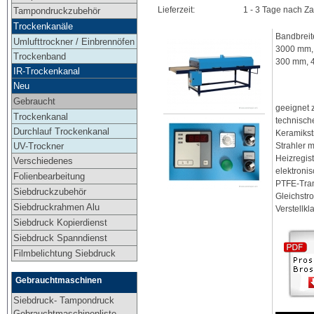
Lieferzeit:
1 - 3 Tage nach Z
Tampondruckzubehör
Trockenkanäle
Bandbreit
Umlufttrockner / Einbrennöfen
3000 mm, 
Trockenband
300 mm, 4
IR-Trockenkanal
Neu
Gebraucht
geeignet 
Trockenkanal
technische
Durchlauf Trockenkanal
Keramikstr
UV-Trockner
Strahler 
Heizregist
Verschiedenes
elektroni
Folienbearbeitung
PTFE-Tran
Siebdruckzubehör
Gleichstro
Siebdruckrahmen Alu
Verstellkl
Siebdruck Kopierdienst
Siebdruck Spanndienst
Filmbelichtung Siebdruck
Gebrauchtmaschinen
Siebdruck- Tampondruck
Gebrauchtmaschinenliste