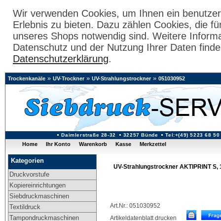
Wir verwenden Cookies, um Ihnen ein benutzer
Erlebnis zu bieten. Dazu zählen Cookies, die fü
unseres Shops notwendig sind. Weitere Inform
Datenschutz und der Nutzung Ihrer Daten finde
Datenschutzerklärung
.
»
»
»
Trockenkanäle
UV-Trockner
UV-Strahlungstrockner
051030952
Daimlerstraße 28-32
32257 Bünde
Tel:+(49) 5223 68 50
Home
Ihr Konto
Warenkorb
Kasse
Merkzettel
Kategorien
UV-Strahlungstrockner AKTIPRINT S,
Druckvorstufe
Kopiereinrichtungen
Siebdruckmaschinen
Art.Nr.: 051030952
Textildruck
Tampondruckmaschinen
Artikeldatenblatt drucken