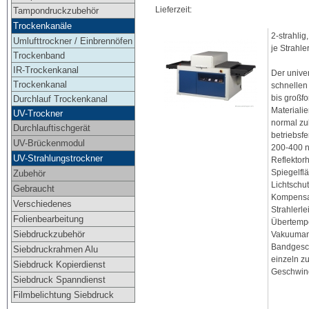
Lieferzeit:
Tampondruckzubehör
Trockenkanäle
2-strahli
Umlufttrockner / Einbrennöfen
je Strahle
Trockenband
IR-Trockenkanal
Der unive
Trockenkanal
schnellen
bis großf
Durchlauf Trockenkanal
Materialie
UV-Trockner
normal zu
Durchlauftischgerät
betriebsf
UV-Brückenmodul
200-400 n
UV-Strahlungstrockner
Reflektorh
Spiegelfl
Zubehör
Lichtschu
Gebraucht
Kompensat
Verschiedenes
Strahlerle
Folienbearbeitung
Übertemp
Siebdruckzubehör
Vakuuman
Bandgesch
Siebdruckrahmen Alu
einzeln zu
Siebdruck Kopierdienst
Geschwind
Siebdruck Spanndienst
Filmbelichtung Siebdruck