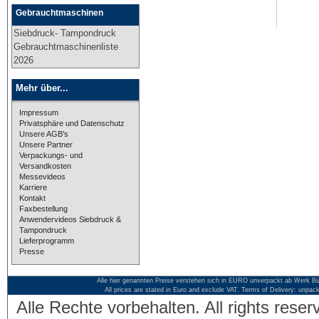
Gebrauchtmaschinen
Siebdruck- Tampondruck
Gebrauchtmaschinenliste
2026
Mehr über...
Impressum
Privatsphäre und Datenschutz
Unsere AGB's
Unsere Partner
Verpackungs- und
Versandkosten
Messevideos
Karriere
Kontakt
Faxbestellung
Anwendervideos Siebdruck &
Tampondruck
Lieferprogramm
Presse
Alle hier genannten Preise verstehen sich in EURO unverpackt ab Werk Bü
All prices are stated in Euro and exclude VAT. Terms of Delivery: unpac
Alle Rechte vorbehalten. All rights res