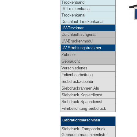
Trockenband
IR-Trockenkanal
Trockenkanal
Durchlauf Trockenkanal
UV-Trockner
Durchlauftischgerät
UV-Brückenmodul
UV-Strahlungstrockner
Zubehör
Gebraucht
Verschiedenes
Folienbearbeitung
Siebdruckzubehör
Siebdruckrahmen Alu
Siebdruck Kopierdienst
Siebdruck Spanndienst
Filmbelichtung Siebdruck
Gebrauchtmaschinen
Siebdruck- Tampondruck
Gebrauchtmaschinenliste