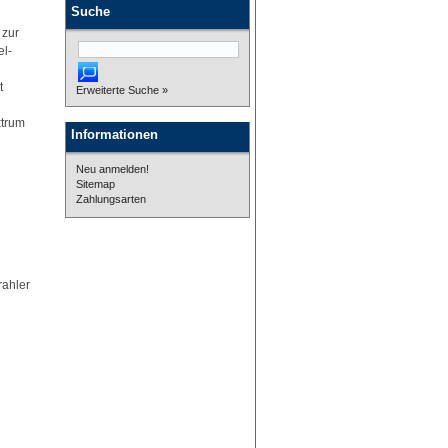
Suche
 zur
el-
n
t
Erweiterte Suche »
:
ktrum
Informationen
Neu anmelden!
Sitemap
Zahlungsarten
rahler