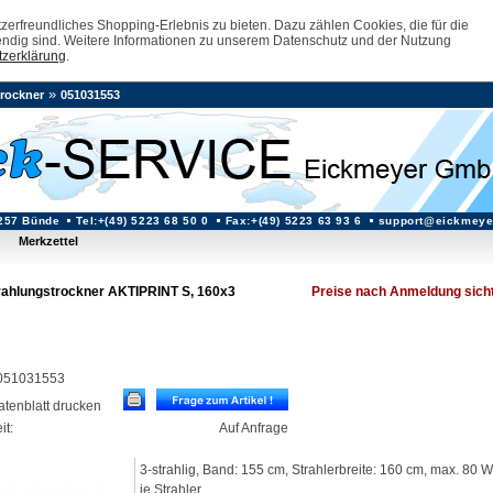
erfreundliches Shopping-Erlebnis zu bieten. Dazu zählen Cookies, die für die
ndig sind. Weitere Informationen zu unserem Datenschutz und der Nutzung
zerklärung
.
»
rockner
051031553
257 Bünde
Tel:+(49) 5223 68 50 0
Fax:+(49) 5223 63 93 6
support@eickmeye
Merkzettel
rahlungstrockner AKTIPRINT S, 160x3
Preise nach Anmeldung sich
: 051031553
datenblatt drucken
it:
Auf Anfrage
3-strahlig, Band: 155 cm, Strahlerbreite: 160 cm, max. 80 
je Strahler