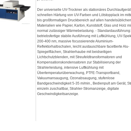
Der universelle UV-Trockner als stationäres Durchlaufgerät
schnellen Härtung von UV-Farben und Lötstopplack im mitt
bis großformatigen Druckbereich auf allen handelsübliche
Materialien wie Papier, Karton, Kunststoff, Glas und Holz mi
normal zulässiger Wärmebelastung. - Standardausführung
betriebsfertige stabile Ausführung mit Luftkühlung, UV-Spe
200-400 nm, massive focussierende Aluminium-
Reflektorhalbschalen, leicht austauschbare facettierte Alu-
Spiegelflächen, Strahlerhaube mit beidseitigen
Lichtschutzblenden, mit Streufeldtransformatoren und
Kompensationskondensatoren zur Stabilisierung der
Strahlerleistung, intensive Luftkühlung mit
Übertemperaturüberwachung, PTFE-Transportband,
Vakuumansaugung, Ozonabsaugung, stufenlose
Bandgeschwindigkeit 5-35 m/min., Bedienpult am Gerät, St
einzeln zuschaltbar, Strahler-Stromanzeige, digitale
Geschwindigkeitsanzeige.