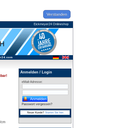
Verstanden
Eickmeyer24 Onlineshop
r24.com
Anmelden / Login
tbar!
eMail-Adresse:
Passwort vergessen?
Neuer Kunde?
Starten Sie hier.
W/cm