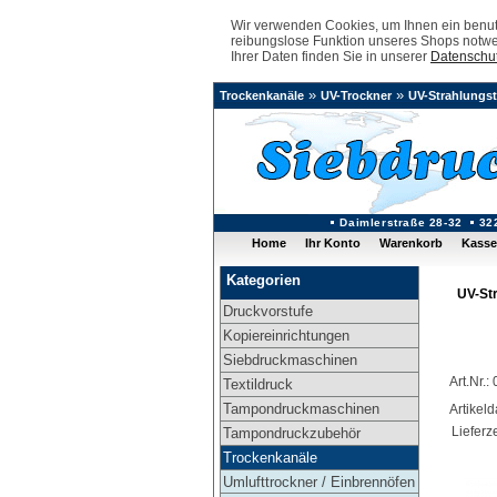
Wir verwenden Cookies, um Ihnen ein benutz
reibungslose Funktion unseres Shops notwe
Ihrer Daten finden Sie in unserer
Datenschut
»
»
Trockenkanäle
UV-Trockner
UV-Strahlungst
Daimlerstraße 28-32
32
Home
Ihr Konto
Warenkorb
Kasse
Kategorien
UV-St
Druckvorstufe
Kopiereinrichtungen
Siebdruckmaschinen
Art.Nr.
Textildruck
Tampondruckmaschinen
Artikel
Lieferze
Tampondruckzubehör
Trockenkanäle
Umlufttrockner / Einbrennöfen