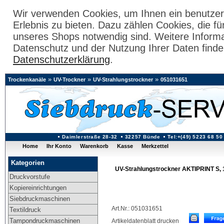
Wir verwenden Cookies, um Ihnen ein benutzer
Erlebnis zu bieten. Dazu zählen Cookies, die fü
unseres Shops notwendig sind. Weitere Inform
Datenschutz und der Nutzung Ihrer Daten finde
Datenschutzerklärung
.
»
»
»
Trockenkanäle
UV-Trockner
UV-Strahlungstrockner
051031651
Daimlerstraße 28-32
32257 Bünde
Tel:+(49) 5223 68 50
Home
Ihr Konto
Warenkorb
Kasse
Merkzettel
Kategorien
UV-Strahlungstrockner AKTIPRINT S,
Druckvorstufe
Kopiereinrichtungen
Siebdruckmaschinen
Art.Nr.: 051031651
Textildruck
Tampondruckmaschinen
Artikeldatenblatt drucken