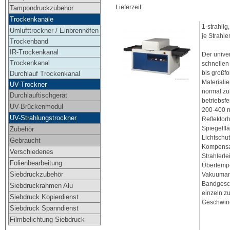
Lieferzeit:
Tampondruckzubehör
Trockenkanäle
1-strahli
Umlufttrockner / Einbrennöfen
je Strahle
Trockenband
IR-Trockenkanal
Der unive
Trockenkanal
schnellen
bis großf
Durchlauf Trockenkanal
Materialie
UV-Trockner
normal zu
Durchlauftischgerät
betriebsf
UV-Brückenmodul
200-400 n
UV-Strahlungstrockner
Reflektorh
Spiegelfl
Zubehör
Lichtschu
Gebraucht
Kompensat
Verschiedenes
Strahlerle
Folienbearbeitung
Übertemp
Siebdruckzubehör
Vakuuman
Bandgesch
Siebdruckrahmen Alu
einzeln zu
Siebdruck Kopierdienst
Geschwind
Siebdruck Spanndienst
Filmbelichtung Siebdruck