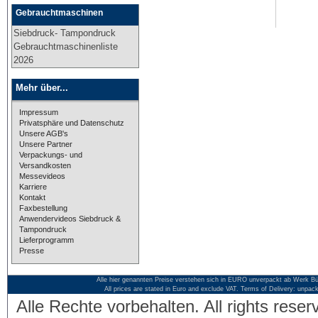
Gebrauchtmaschinen
Siebdruck- Tampondruck
Gebrauchtmaschinenliste
2026
Mehr über...
Impressum
Privatsphäre und Datenschutz
Unsere AGB's
Unsere Partner
Verpackungs- und
Versandkosten
Messevideos
Karriere
Kontakt
Faxbestellung
Anwendervideos Siebdruck &
Tampondruck
Lieferprogramm
Presse
Alle hier genannten Preise verstehen sich in EURO unverpackt ab Werk Bü
All prices are stated in Euro and exclude VAT. Terms of Delivery: unpac
Alle Rechte vorbehalten. All rights res